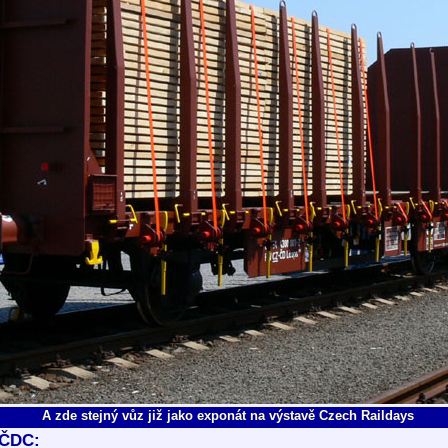
A zde stejný vůz již jako exponát na výstavě Czech Raildays
 ČDC: