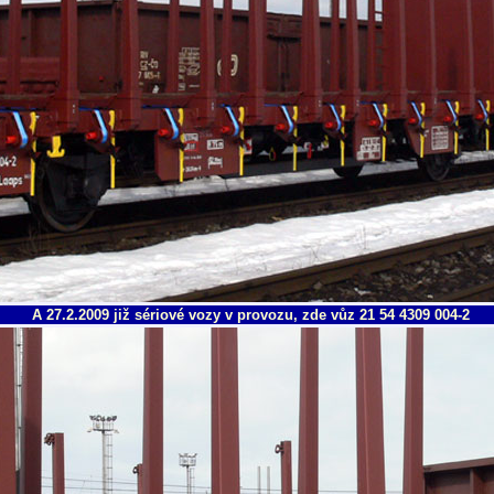
A 27.2.2009 již sériové vozy v provozu, zde vůz 21 54 4309 004-2