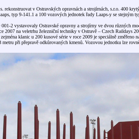
s. rekonstruovat v Ostravských opravnách a strojírnách, s.r.o. 400 kr
aaps, typ 9-141.1 a 100 vozových jednotek řady Laaps-y se stejným t
 001-2 vystavovaly Ostravské opravny a strojírny ve dvou různých mod
roce 2007 na veletrhu železniční techniky v Ostravě – Czech Raildays 
, zejména klanic u 200 kusové série v roce 2009 je speciálně změřeno
,3 metru při přepravě odkůrovaných kmenů. Vozovou jednotku lze rovně