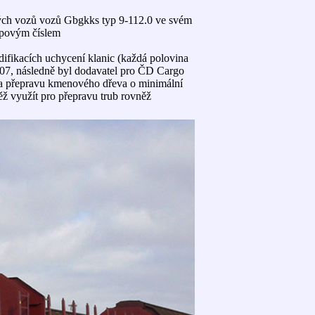
ytých vozů vozů Gbgkks typ 9-112.0 ve svém
ypovým číslem
ifikacích uchycení klanic (každá polovina
2007, následně byl dodavatel pro ČD Cargo
 na přepravu kmenového dřeva o minimální
ž využít pro přepravu trub rovněž