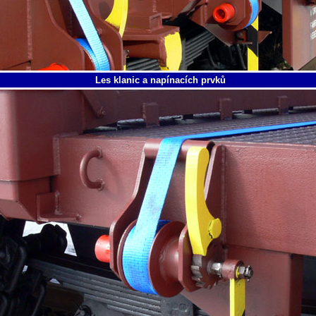
Les klanic a napínacích prvků