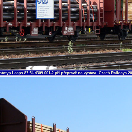
ototyp Laaps 83 54 4309 001-2 při přepravě na výstavu Czech Raildays 2