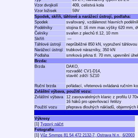
Vzor dvojkolí
409, celistvá kola
Vzor ložisek
59V
Spodek, skříň, táhlové a narážecí ústrojí, podlaha:
Spodek
svařovaný, vzdálenost hlavních podéln
Podélníky
stojina tl. 16 mm max.výšky 620 mm, 
Čelníky
svařen z plechů tl.12, 10 mm
Skříň
—
Táhlové ústrojí
neprůběžné 850 kN, vypružení táhlovou
Narážecí ústrojí
trubkové nárazníky, 350 kN
Podlaha
smrková prkna tl. 70 mm, upevnění úhe
Brzda:
Brzda
DAKO,
rozvaděč CV1-D14,
stavěč zdrží SZ10
Ruční brzda
pořádací, vřetenová ovládaná ručním k
Zvláštní výbava, použití vozu:
Zvláštní výbava
12 zasouvatelných klanic z profilu U 7
16 háků pro upevňovací řetězy
Použití vozu
přeprava dlouhých nákladů, objemných 
Výkresy
[1]
Typový náčrt
Fotografie
[1]
Vůz Smmps 81 54 472 2132-7, Ostrava hl.n., 6/2003