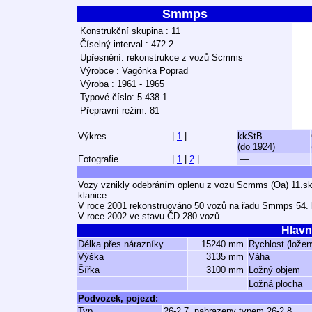
Smmps
Konstrukční skupina : 11
Číselný interval : 472 2
Upřesnění: rekonstrukce z vozů Scmms
Výrobce : Vagónka Poprad
Výroba : 1961 - 1965
Typové číslo: 5-438.1
Přepravní režim: 81
Výkres
|
1
|
kkStB
(do 1924)
Fotografie
|
1
|
2
|
—
Vozy vznikly odebráním oplenu z vozu Scmms (Oa) 11.sk. 
klanice.
V roce 2001 rekonstruováno 50 vozů na řadu Smmps 54. k
V roce 2002 ve stavu ČD 280 vozů.
Hlavn
Délka přes nárazníky
15240 mm
Rychlost (ložen
Výška
3135 mm
Váha
Šířka
3100 mm
Ložný objem
Ložná plocha
Podvozek, pojezd:
Typ
26-2.7, nahrazeny typem 26-2.8