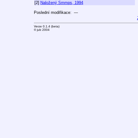
[2]
Naložený Smmps, 1994
Poslední modifikace: —
Verze 0.1.4 (beta)
© jub 2004