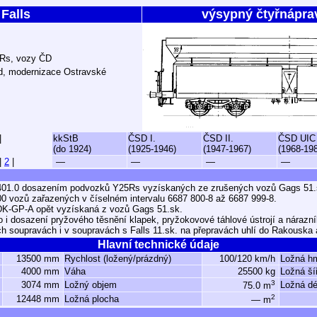
Falls
výsypný čtyřnápra
5Rs, vozy ČD
d, modernizace Ostravské
|
kkStB
ČSD I.
ČSD II.
ČSD UIC
(do 1924)
(1925-1946)
(1947-1967)
(1968-19
|
2
|
—
—
—
—
-401.0 dosazením podvozků Y25Rs vyzískaných ze zrušených vozů Gags 51.
0 vozů zařazených v číselném intervalu 6687 800-8 až 6687 999-8.
DK-GP-A opět vyzískaná z vozů Gags 51.sk.
 i dosazení pryžového těsnění klapek, pryžokovové táhlové ústrojí a nárazní
h soupravách i v soupravách s Falls 11.sk. na přepravách uhlí do Rakouska
Hlavní technické údaje
13500 mm
Rychlost (ložený/prázdný)
100/120 km/h
Ložná h
4000 mm
Váha
25500 kg
Ložná ší
3
3074 mm
Ložný objem
Ložná dé
75.0 m
2
12448 mm
Ložná plocha
— m