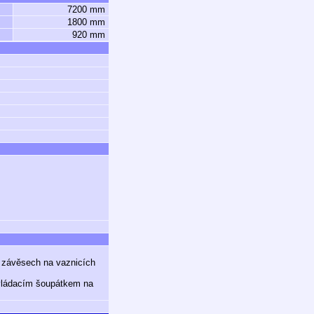
7200 mm
1800 mm
920 mm
v závěsech na vaznicích
ovládacím šoupátkem na