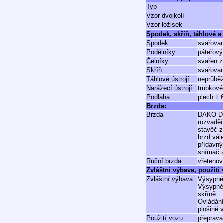
Typ
Vzor dvojkolí
Vzor ložisek
Spodek, skříň, táhlové a 
Spodek
svařovan
Podélníky
páteřový
Čelníky
svařen z
Skříň
svařovan
Táhlové ústrojí
neprůběž
Narážecí ústrojí
trubkové
Podlaha
plech tl
Brzda:
Brzda
DAKO D
rozvadě
stavěč z
brzd.vál
přídavn
snímač 
Ruční brzda
vřetenov
Zvláštní výbava, použití
Zvláštní výbava
Výsypné
Výsypné 
skříně.
Ovládání
plošině 
Použití vozu
přeprava