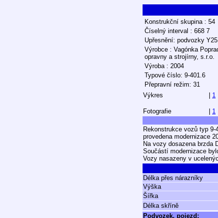
Konstrukční skupina : 54
Číselný interval : 668 7
Upřesnění: podvozky Y2
Výrobce : Vagónka Popra
opravny a strojírny, s.r.o.
Výroba : 2004
Typové číslo: 9-401.6
Přepravní režim: 31
Výkres
|
1
Fotografie
|
1
Rekonstrukce vozů typ 9
provedena modernizace 20
Na vozy dosazena brzda 
Součástí modernizace bylo
Vozy nasazeny v ucelenýc
Délka přes nárazníky
Výška
Šířka
Délka skříně
Podvozek, pojezd: