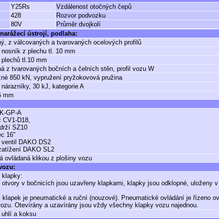
Y25Rs
Vzdálenost otočných čepů
428
Rozvor podvozku
80V
Průměr dvojkolí
narážecí ústrojí, podlaha:
ý, z válcovaných a tvarovaných ocelových profilů
 nosník z plechu tl. 10 mm
 plechů tl.10 mm
á z tvarovaných bočních a čelních stěn, profil vozu W
né 850 kN, vypružení pryžokovová pružina
 nárazníky, 30 kJ, kategorie A
.6 mm
K-GP-A
č CV1-D18,
drží SZ10
ec 16"
ý ventil DAKO DS2
zatížení DAKO SL2
á ovládaná klikou z plošiny vozu
 vozu:
 klapky:
otvory v bočnicích jsou uzavřeny klapkami, klapky jsou odklopné, uloženy 
 klapek je pneumatické a ruční (nouzové). Pneumatické ovládání je řízeno 
vozu. Otevírány a uzavírány jsou vždy všechny klapky vozu najednou.
 uhlí a koksu