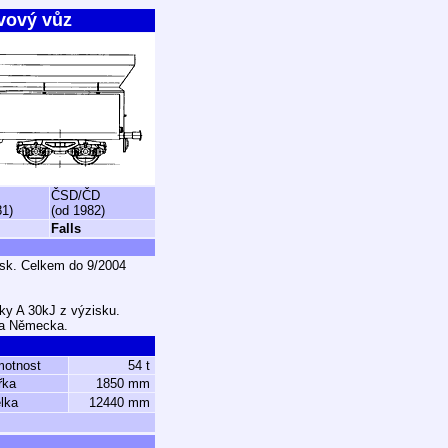
vový vůz
ČSD/ČD
81)
(od 1982)
Falls
sk. Celkem do 9/2004
ky A 30kJ z výzisku.
 a Německa.
motnost
54 t
řka
1850 mm
lka
12440 mm