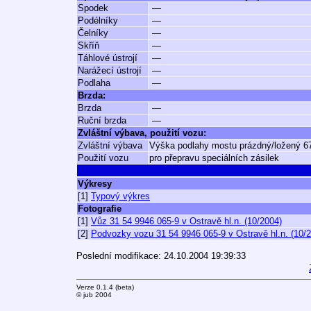
Spodek
—
Podélníky
—
Čelníky
—
Skříň
—
Táhlové ústrojí
—
Narážecí ústrojí
—
Podlaha
—
Brzda:
Brzda
—
Ruční brzda
—
Zvláštní výbava, použití vozu:
Zvláštní výbava
Výška podlahy mostu prázdný/ložený 
Použití vozu
pro přepravu speciálních zásilek
Výkresy
[1]
Typový výkres
Fotografie
[1]
Vůz 31 54 9946 065-9 v Ostravě hl.n. (10/2004)
[2]
Podvozky vozu 31 54 9946 065-9 v Ostravě hl.n. (10/
Poslední modifikace: 24.10.2004 19:39:33
Verze 0.1.4 (beta)
© jub 2004