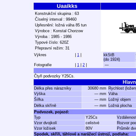
Uaaikks
Konstrukční skupina : 63
Číselný interval : 99460
Upřesnění: ložná váha 85 tun
Výrobce : Konstal Chorzow
Výroba : 1985 - 1986
Typové číslo: 620Z
Přepravní režim: 31
Výkres
|
1
|
kkStB
(do 1924)
Fotografie
|
1
|
2
|
—
Čtyři podvozky Y25Cs.
Hlavn
Délka přes nárazníky
30680 mm
Rychlost (ložen
Výška
— mm
Váha
Šířka
— mm
Ložný objem
Délka skříně
— mm
Ložná plocha
Podvozek, pojezd:
Typ
Y25Cs
Vzdálenos
Vzor dvojkolí
celistvé
Rozvor po
Vzor ložisek
80V
Průměr dvo
Spodek, skříň, táhlové a narážecí ústrojí, podlaha: