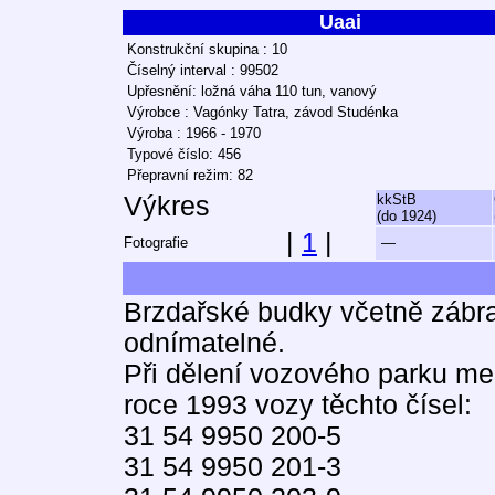
Uaai
Konstrukční skupina : 10
Číselný interval : 99502
Upřesnění: ložná váha 110 tun, vanový
Výrobce : Vagónky Tatra, závod Studénka
Výroba : 1966 - 1970
Typové číslo: 456
Přepravní režim: 82
Výkres
kkStB
(do 1924)
|
1
|
Fotografie
—
Brzdařské budky včetně zábra
odnímatelné.
Při dělení vozového parku me
roce 1993 vozy těchto čísel:
31 54 9950 200-5
31 54 9950 201-3