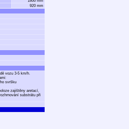
1800 mm
920 mm
zdě vozu 3-5 km/h.
ami:
ího svršku
loze zajištěny aretací,
zhrnování substrátu při