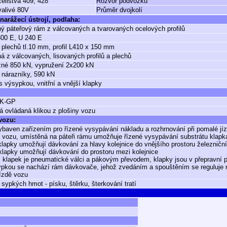
celistvá 409, 428
Rozvor podvozku
valivé 80V
Průměr dvojkolí
narážecí ústrojí, podlaha:
ý páteřový rám z válcovaných a tvarovaných ocelových profilů
 300 E, U 240 E
 plechů tl.10 mm, profil L410 x 150 mm
á z válcovaných, lisovaných profilů a plechů
žné 850 kN, vypružení 2x200 kN
 nárazníky, 590 kN
s výsypkou, vnitřní a vnější klapky
K-GP
á ovládaná klikou z plošiny vozu
 vozu:
ybaven zařízením pro řízené vysypávání nákladu a rozhrnování při pomalé jí
vozu, umístěná na páteři rámu umožňuje řízené vysypávání substrátu klapk
 klapky umožňují dávkování za hlavy kolejnice do vnějšího prostoru železničn
í klapky umožňují dávkování do prostoru mezi kolejnice
 klapek je pneumatické válci a pákovým převodem, klapky jsou v přepravní po
pkou se nachází rám dávkovače, jehož zvedáním a spouštěním se reguluje ro
ízdě vozu
 sypkých hmot - písku, štěrku, šterkování tratí