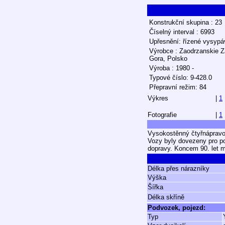
Konstrukční skupina : 23
Číselný interval : 6993
Upřesnění: řízené vysypá
Výrobce : Zaodrzanskie Z
Gora, Polsko
Výroba : 1980 -
Typové číslo: 9-428.0
Přepravní režim: 84
Výkres
|
1
Fotografie
|
1
Vysokostěnný čtyřnápravov
Vozy byly dovezeny pro po
dopravy. Koncem 90. let m
Délka přes nárazníky
Výška
Šířka
Délka skříně
Podvozek, pojezd:
Typ