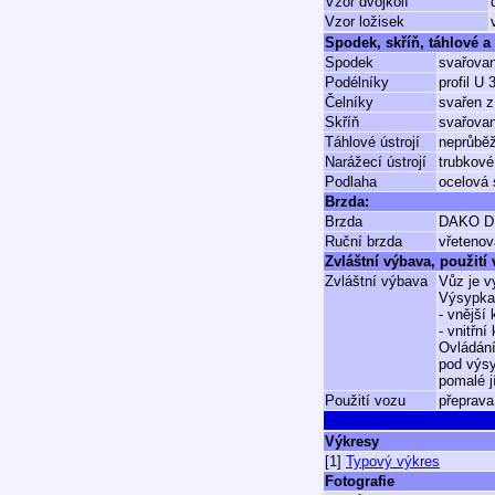
Vzor dvojkolí
Vzor ložisek
Spodek, skříň, táhlové a 
Spodek
svařovan
Podélníky
profil U
Čelníky
svařen z
Skříň
svařovan
Táhlové ústrojí
neprůbě
Narážecí ústrojí
trubkové
Podlaha
ocelová 
Brzda:
Brzda
DAKO D
Ruční brzda
vřetenov
Zvláštní výbava, použití
Zvláštní výbava
Vůz je v
Výsypka 
- vnější
- vnitřn
Ovládání
pod výsy
pomalé j
Použití vozu
přeprava
Výkresy
[1]
Typový výkres
Fotografie