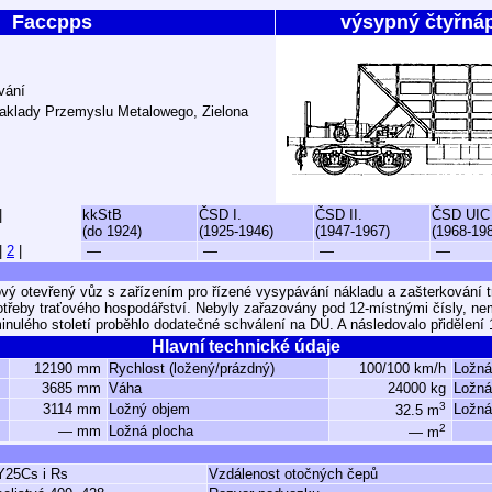
Faccpps
výsypný čtyřná
vání
aklady Przemyslu Metalowego, Zielona
|
kkStB
ČSD I.
ČSD II.
ČSD UIC
(do 1924)
(1925-1946)
(1947-1967)
(1968-19
|
2
|
—
—
—
—
ý otevřený vůz s zařízením pro řízené vysypávání nákladu a zašterkování tr
třeby traťového hospodářství. Nebyly zařazovány pod 12-místnými čísly, ne
inulého století proběhlo dodatečné schválení na DÚ. A následovalo přidělení 
Hlavní technické údaje
12190 mm
Rychlost (ložený/prázdný)
100/100 km/h
Ložná
3685 mm
Váha
24000 kg
Ložná
3
3114 mm
Ložný objem
Ložná
32.5 m
2
— mm
Ložná plocha
— m
Y25Cs i Rs
Vzdálenost otočných čepů