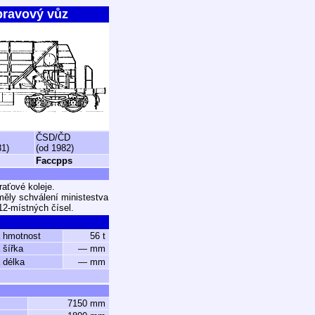
pravový vůz
ČSD/ČD
81)
(od 1982)
Faccpps
aťové koleje.
měly schválení ministestva
12-místných čísel.
 hmotnost
56 t
 šířka
— mm
 délka
— mm
7150 mm