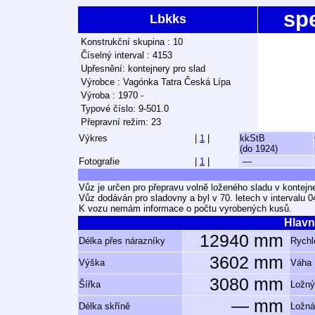
sp
Lbkks
Konstrukční skupina : 10
Číselný interval : 4153
Upřesnění: kontejnery pro slad
Výrobce : Vagónka Tatra Česká Lípa
Výroba : 1970 -
Typové číslo: 9-501.0
Přepravní režim: 23
Výkres
|
1
|
kkStB
(do 1924)
Fotografie
|
1
|
—
Vůz je určen pro přepravu volně loženého sladu v kontejn
Vůz dodáván pro sladovny a byl v 70. letech v intervalu 0
K vozu nemám informace o počtu vyrobených kusů.
Hlavn
12940 mm
Délka přes nárazníky
Rychl
3602 mm
Výška
Váha
3080 mm
Šířka
Ložný
— mm
Délka skříně
Ložná