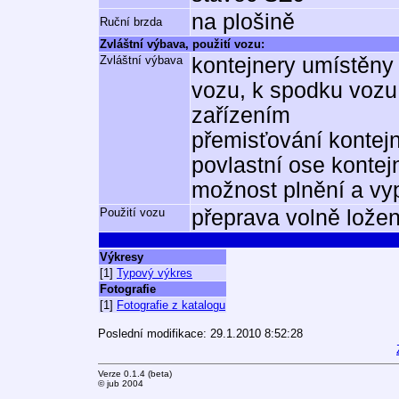
na plošině
Ruční brzda
Zvláštní výbava, použití vozu:
Zvláštní výbava
kontejnery umístěny 
vozu, k spodku vozu
zařízením
přemisťování kontej
povlastní ose kontej
možnost plnění a vy
Použití vozu
přeprava volně lože
Výkresy
[1]
Typový výkres
Fotografie
[1]
Fotografie z katalogu
Poslední modifikace: 29.1.2010 8:52:28
Verze 0.1.4 (beta)
© jub 2004