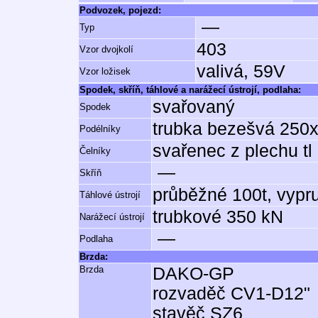
Podvozek, pojezd:
—
Typ
403
Vzor dvojkolí
valivá, 59V
Vzor ložisek
Spodek, skříň, táhlové a narážecí ústrojí, podlaha:
svařovaný
Spodek
trubka bezešvá 25
Podélníky
svařenec z plechu t
Čelníky
—
Skříň
průběžné 100t, vypr
Táhlové ústrojí
trubkové 350 kN
Narážecí ústrojí
—
Podlaha
Brzda:
Brzda
DAKO-GP
rozvaděč CV1-D12"
stavěč SZ6