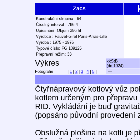
Zacs
Konstrukční skupina : 64
Číselný interval : 786 4
Upřesnění: Objem 396 hl
Výrobce : Fauvet-Girel Paris-Arras-Lille
Výroba : 1975 - 1976
Typové číslo: FG 109125
Přepravní režim: 33
Výkres
kkStB
(do 1924)
Fotografie
|
1
|
2
|
3
|
4
|
5
|
—
Čtyřnápravový kotlový vůz po
kotlem určeným pro přepravu ž
RID. Vykládání je buď gravi
(popsáno původní provedení z
Obslužná plošina na kotli je p