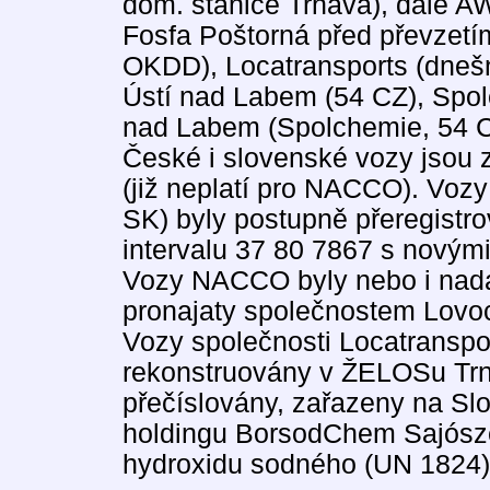
dom. stanice Trnava), dále 
Fosfa Poštorná před převzetí
OKDD), Locatransports (dne
Ústí nad Labem (54 CZ), Spol
nad Labem (Spolchemie, 54 
České i slovenské vozy jsou 
(již neplatí pro NACCO). Vo
SK) byly postupně přeregistr
intervalu 37 80 7867 s novými 
Vozy NACCO byly nebo i nad
pronajaty společnostem Lovo
Vozy společnosti Locatranspo
rekonstruovány v ŽELOSu Trn
přečíslovány, zařazeny na Sl
holdingu BorsodChem Sajósze
hydroxidu sodného (UN 1824)