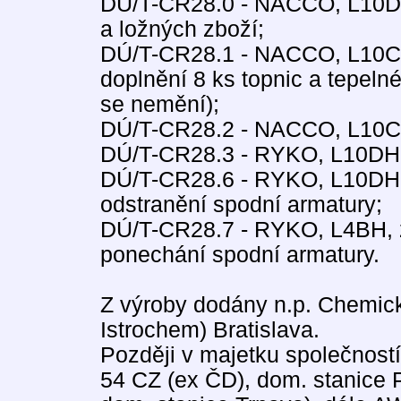
DÚ/T-CR28.0 - NACCO, L10DH
a ložných zboží;
DÚ/T-CR28.1 - NACCO, L10CH
doplnění 8 ks topnic a tepeln
se nemění);
DÚ/T-CR28.2 - NACCO, L10CH
DÚ/T-CR28.3 - RYKO, L10DH,
DÚ/T-CR28.6 - RYKO, L10DH, 
odstranění spodní armatury;
DÚ/T-CR28.7 - RYKO, L4BH, z
ponechání spodní armatury.
Z výroby dodány n.p. Chemick
Istrochem) Bratislava.
Později v majetku společnos
54 CZ (ex ČD), dom. stanice 