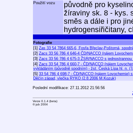
Použití vozu
původně pro kyselino
žíraviny sk. 8 - kys. 
směs a dále i pro jin
hydrogensiřičitany, ch
Fotografie
[1]
Zas 33 54 7864 665-6, Fosfa Břeclav-Poštorná, spod
[2]
Zacs 33 56 786 4 646-4 ČD/NACCO (nájem Lovochemie)
[3]
Zacs 33 56 786 4 675-3 ŽSR/NACCO s jednostrannou l
[4]
Zacs 33 54 786 4 660-7 - ČD/NACCO (nájem Lovochemi
vykládáním (původně spodním) - žst. Česká Lípa hl. n. (
[5]
33 54 786 4 698-7 - ČD/NACCO (nájem Lovochemie) s p
Děčín západ, vlečka RYKO (2.8.2006 M.Kozuk)
Poslední modifikace: 27.11.2012 21:56:56
Verze 0.1.4 (beta)
© jub 2004