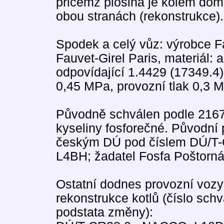
přičemž plošina je kolem dóm
obou stranách (rekonstrukce).
Spodek a celý vůz: výrobce Fa
Fauvet-Girel Paris, materiál:
odpovídající 1.4429 (17349.4)
0,45 MPa, provozní tlak 0,3 
Původně schválen podle 2167
kyseliny fosforečné. Původní
českým DÚ pod číslem DÚ/T-C
L4BH; žadatel Fosfa Poštorná
Ostatní dodnes provozní vozy
rekonstrukce kotlů (číslo sch
podstata změny):