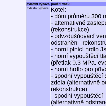
Zvláštní výbava, použití vozu:
Zvláštní výbava
Kotel:
- dóm průměru 300
- alternativně zasl
(rekonstrukce)
- odvzdušňovací vent
odstraněn - rekonstr
- horní plnicí hrdlo J
- horní vypouštěcí tl
(přetlak 0,3 MPa, e
- horní hrdlo pro př
- spodní vypouštěcí
zdola (alternativně 
rekonstrukce)
- spodní vypouštěcí 
(alternativně odstra