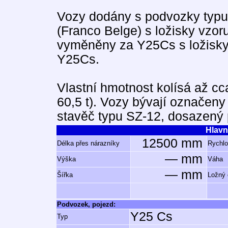
Vozy dodány s podvozky typu 
(Franco Belge) s ložisky vzor
vyměněny za Y25Cs s ložisky 
Y25Cs.
Vlastní hmotnost kolísá až cc
60,5 t). Vozy bývají označeny
stavěč typu SZ-12, dosazený p
Hlavn
12500 mm
Délka přes nárazníky
Rychlo
— mm
Výška
Váha
— mm
Šířka
Ložný
Podvozek, pojezd:
Y25 Cs
Typ