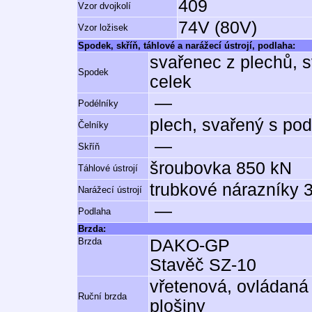
409
Vzor dvojkolí
74V (80V)
Vzor ložisek
Spodek, skříň, táhlové a narážecí ústrojí, podlaha:
svařenec z plechů, s
Spodek
celek
—
Podélníky
plech, svařený s pod
Čelníky
—
Skříň
šroubovka 850 kN
Táhlové ústrojí
trubkové nárazníky 
Narážecí ústrojí
—
Podlaha
Brzda:
Brzda
DAKO-GP
Stavěč SZ-10
vřetenová, ovládaná
Ruční brzda
plošiny