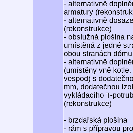
- alternativně dopln
armatury (rekonstruk
- alternativně dosaze
(rekonstrukce)
- obslužná plošina na
umístěná z jedné st
obou stranách dómu 
- alternativně dopln
(umístěny vně kotle, 
vespod) s dodatečnou
mm, dodatečnou izol
vykládacího T-potrub
(rekonstrukce)
- brzdařská plošina
- rám s přípravou pr