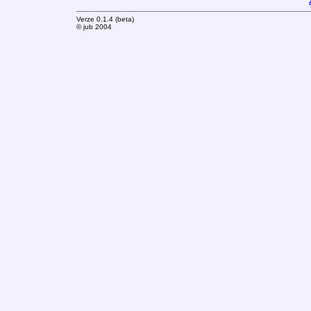
Verze 0.1.4 (beta)
© jub 2004