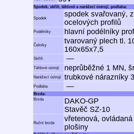
Spodek, skříň, táhlové a narážecí ústrojí, podlaha:
spodek svařovaný, z
Spodek
ocelových profilů
hlavní podélníky pr
Podélníky
tvarovaný plech tl. 10
Čelníky
160x65x7,5
—
Skříň
neprůběžné 1 MN, š
Táhlové ústrojí
trubkové nárazníky 
Narážecí ústrojí
—
Podlaha
Brzda:
Brzda
DAKO-GP
Stavěč SZ-10
vřetenová, ovládaná
Ruční brzda
plošiny