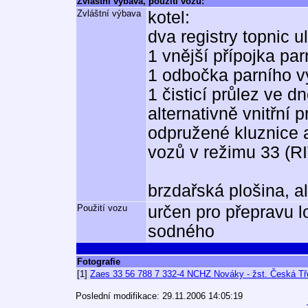
Zvláštní výbava, použití vozu:
Zvláštní výbava
kotel:
dva registry topnic u
1 vnější přípojka par
1 odbočka parního v
1 čisticí průlez ve 
alternativně vnitřní 
odpružené kluznice 
vozů v režimu 33 (R
brzdařská plošina, a
Použití vozu
určen pro přepravu l
sodného
Fotografie
[1]
Zaes 33 56 788 7 332-4 NCHZ Nováky - žst. Česká Tře
Poslední modifikace: 29.11.2006 14:05:19