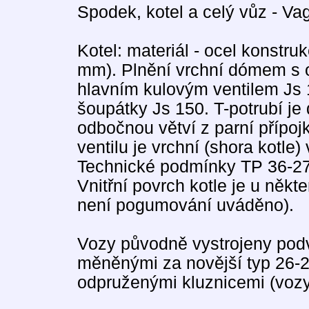
Spodek, kotel a celý vůz - V
Kotel: materiál - ocel konstruk
mm). Plnění vrchní dómem s
hlavním kulovým ventilem Js 
šoupátky Js 150. T-potrubí je
odbočnou větví z parní přípoj
ventilu je vrchní (shora kotle)
Technické podmínky TP 36-27
Vnitřní povrch kotle je u něk
není pogumování uváděno).
Vozy původně vystrojeny podv
měněnými za novější typ 26-2
odpruženými kluznicemi (vozy,