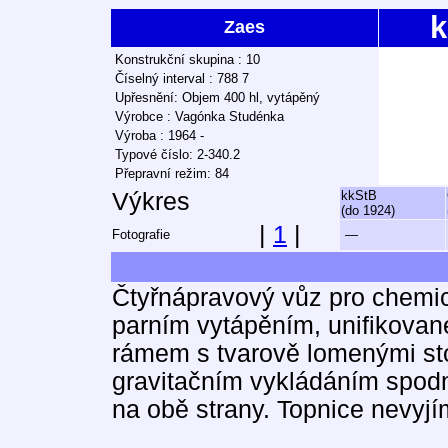
k
Zaes
Konstrukční skupina : 10
Číselný interval : 788 7
Upřesnění: Objem 400 hl, vytápěný
Výrobce : Vagónka Studénka
Výroba : 1964 -
Typové číslo: 2-340.2
Přepravní režim: 84
Výkres
kkStB
(do 1924)
|
1
|
Fotografie
—
Čtyřnápravový vůz pro chemi
parním vytápěním, unifikovan
rámem s tvarově lomenými stoj
gravitačním vykládáním spodn
na obě strany. Topnice nevyjí