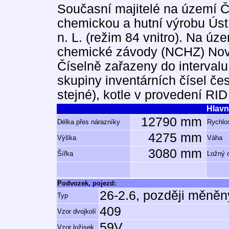
Současní majitelé na území Č
chemickou a hutní výrobu Úst
n. L. (režim 84 vnitro). Na ú
chemické závody (NCHZ) Nová
Číselně zařazeny do intervalu
skupiny inventárních čísel č
stejné), kotle v provedení RI
Hlavn
12790 mm
Délka přes nárazníky
Rychlos
4275 mm
Výška
Váha
3080 mm
Šířka
Ložný 
Podvozek, pojezd:
26-2.6, později měněn
Typ
409
Vzor dvojkolí
59V
Vzor ložisek