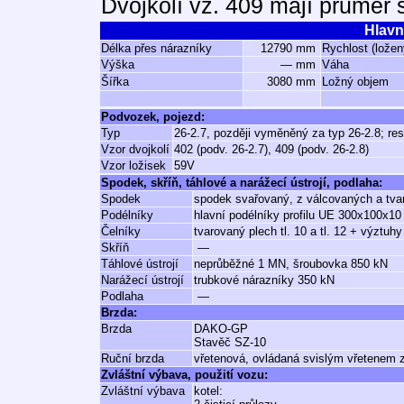
Dvojkolí vz. 409 mají průměr
Hlavn
Délka přes nárazníky
12790 mm
Rychlost (ložen
Výška
— mm
Váha
Šířka
3080 mm
Ložný objem
Podvozek, pojezd:
Typ
26-2.7, později vyměněný za typ 26-2.8; res
Vzor dvojkolí
402 (podv. 26-2.7), 409 (podv. 26-2.8)
Vzor ložisek
59V
Spodek, skříň, táhlové a narážecí ústrojí, podlaha:
Spodek
spodek svařovaný, z válcovaných a tvar
Podélníky
hlavní podélníky profilu UE 300x100x10
Čelníky
tvarovaný plech tl. 10 a tl. 12 + výztuh
Skříň
—
Táhlové ústrojí
neprůběžné 1 MN, šroubovka 850 kN
Narážecí ústrojí
trubkové nárazníky 350 kN
Podlaha
—
Brzda:
Brzda
DAKO-GP
Stavěč SZ-10
Ruční brzda
vřetenová, ovládaná svislým vřetenem z
Zvláštní výbava, použití vozu:
Zvláštní výbava
kotel: