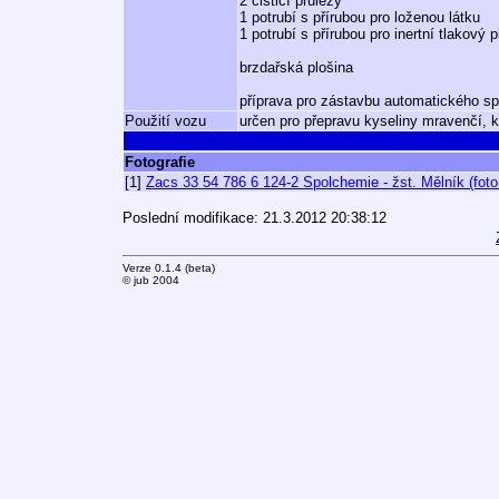
2 čisticí průlezy
1 potrubí s přírubou pro loženou látku
1 potrubí s přírubou pro inertní tlakový p
brzdařská plošina
příprava pro zástavbu automatického s
Použití vozu
určen pro přepravu kyseliny mravenčí, 
Fotografie
[1]
Zacs 33 54 786 6 124-2 Spolchemie - žst. Mělník (foto
Poslední modifikace: 21.3.2012 20:38:12
Verze 0.1.4 (beta)
© jub 2004