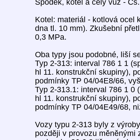
Spodek, kotel a celý vůz - Čs
Kotel: materiál - kotlová ocel
dna tl. 10 mm). Zkušební přet
0,3 MPa.
Oba typy jsou podobné, liší se
Typ 2-313: interval 786 1 1 
hl 11. konstrukční skupiny), 
podmínky TP 04/04E8/66, vyšš
Typ 2-313.1: interval 786 1 0
hl 11. konstrukční skupiny), 
podmínky TP 04/04E49/68, niž
Vozy typu 2-313 byly z výroby
později v provozu měněnými z