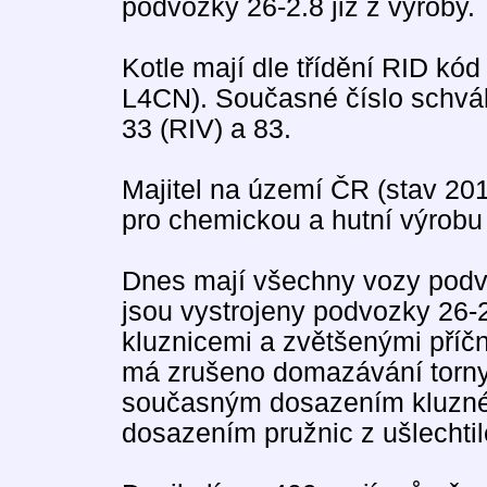
podvozky 26-2.8 již z výroby.
Kotle mají dle třídění RID k
L4CN). Současné číslo schvá
33 (RIV) a 83.
Majitel na území ČR (stav 201
pro chemickou a hutní výrobu 
Dnes mají všechny vozy podvo
jsou vystrojeny podvozky 26
kluznicemi a zvětšenými příč
má zrušeno domazávání torny
současným dosazením kluzné 
dosazením pružnic z ušlechtil