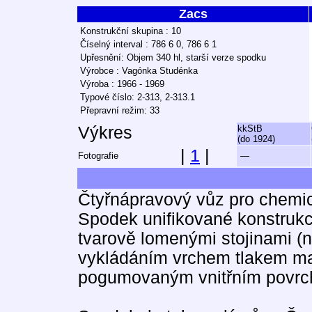
Zacs
Konstrukční skupina : 10
Číselný interval : 786 6 0, 786 6 1
Upřesnění: Objem 340 hl, starší verze spodku
Výrobce : Vagónka Studénka
Výroba : 1966 - 1969
Typové číslo: 2-313, 2-313.1
Přepravní režim: 33
Výkres
kkStB
(do 1924)
|
1
|
Fotografie
—
Čtyřnápravový vůz pro chemi
Spodek unifikované konstruk
tvarově lomenými stojinami (n
vykládáním vrchem tlakem max
pogumovaným vnitřním povr