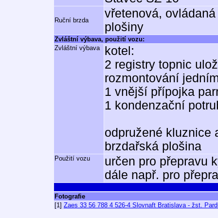
vřetenová, ovládaná
Ruční brzda
plošiny
Zvláštní výbava, použití vozu:
Zvláštní výbava
kotel:
2 registry topnic ulo
rozmontování jední
1 vnější přípojka pa
1 kondenzační potrub
odpružené kluznice 
brzdařská plošina
Použití vozu
určen pro přepravu k
dále např. pro přep
Fotografie
[1]
Zaes 33 56 788 4 526-4 Slovnaft Bratislava - žst. Par