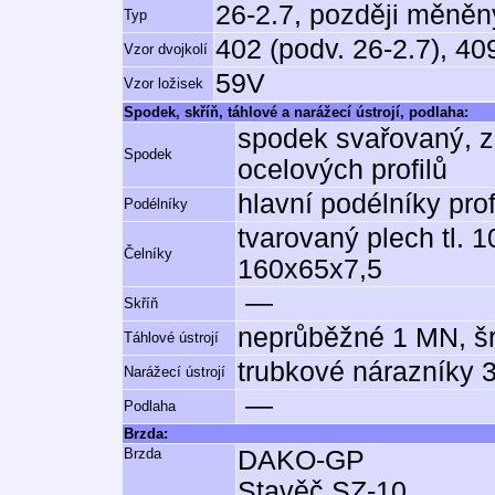
26-2.7, později měněn
Typ
402 (podv. 26-2.7), 40
Vzor dvojkolí
59V
Vzor ložisek
Spodek, skříň, táhlové a narážecí ústrojí, podlaha:
spodek svařovaný, z
Spodek
ocelových profilů
hlavní podélníky pr
Podélníky
tvarovaný plech tl. 10
Čelníky
160x65x7,5
—
Skříň
neprůběžné 1 MN, š
Táhlové ústrojí
trubkové nárazníky 
Narážecí ústrojí
—
Podlaha
Brzda:
Brzda
DAKO-GP
Stavěč SZ-10