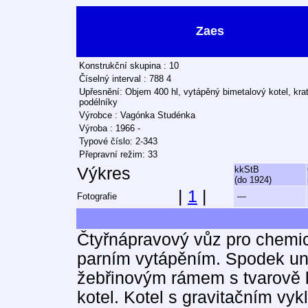
Zaes
Konstrukční skupina : 10
Číselný interval : 788 4
Upřesnění: Objem 400 hl, vytápěný bimetalový kotel, kra
podélníky
Výrobce : Vagónka Studénka
Výroba : 1966 -
Typové číslo: 2-343
Přepravní režim: 33
Výkres
kkStB
(do 1924)
|
1
|
Fotografie
—
Čtyřnápravový vůz pro chemic
parním vytápěním. Spodek un
žebřinovým rámem s tvarově 
kotel. Kotel s gravitačním vy