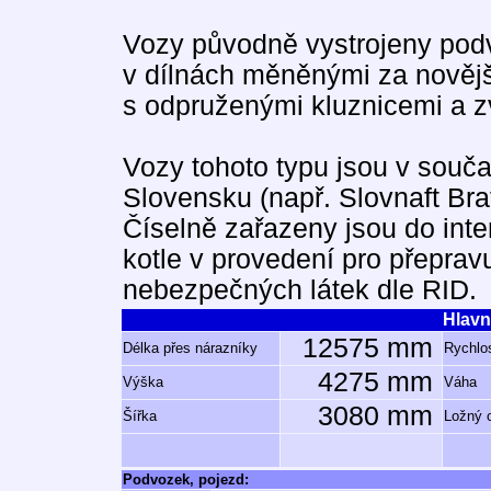
Vozy původně vystrojeny podv
v dílnách měněnými za novějš
s odpruženými kluznicemi a z
Vozy tohoto typu jsou v souča
Slovensku (např. Slovnaft Brat
Číselně zařazeny jsou do inte
kotle v provedení pro přeprav
nebezpečných látek dle RID.
Hlavn
12575 mm
Délka přes nárazníky
Rychlos
4275 mm
Výška
Váha
3080 mm
Šířka
Ložný 
Podvozek, pojezd: