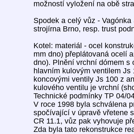
možností vyložení na obě stra
Spodek a celý vůz - Vagónka 
strojírna Brno, resp. trust p
Kotel: materiál - ocel konstruk
mm dno) přeplátovaná ocelí an
dno). Plnění vrchní dómem s
hlavním kulovým ventilem Js
koncovými ventily Js 100 z an
kulového ventilu je vrchní (sh
Technické podmínky TP 04/0
V roce 1998 byla schválena p
spočívající v úpravě vřetene 
CR 11.1, vůz pak vyhovuje př
Zda byla tato rekonstrukce re