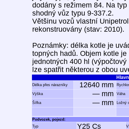
dodány s režimem 84. Na typ 
shodný vůz typu 9-337.2.
Většinu vozů vlastní Unipetro
rekonstruovány (stav: 2010).
Poznámky: délka kotle je uvá
topných hadů. Objem kotle je
jednotných 400 hl (výpočtový 
lze spatřit některou z obou u
Hlavn
12640 mm
Délka přes nárazníky
Rychlos
— mm
Výška
Váha
— mm
Šířka
Ložný 
Podvozek, pojezd:
Y25 Cs
Typ
V