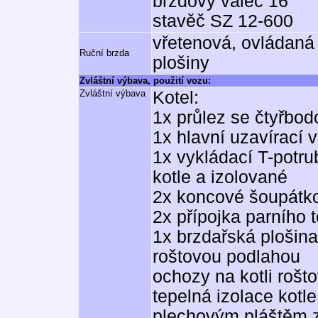
brzdový válec 16"
stavěč SZ 12-600
vřetenová, ovládaná
Ruční brzda
plošiny
Zvláštní výbava, použití vozu:
Zvláštní výbava
Kotel:
1x průlez se čtyřb
1x hlavní uzavírací 
1x vykládací T-potr
kotle a izolované
2x koncové šoupátko
2x přípojka parního t
1x brzdařská plošin
roštovou podlahou
ochozy na kotli rošt
tepelná izolace kotle
plechovým pláštěm z