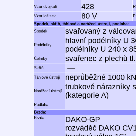
428
Vzor dvojkolí
R
80 V
Vzor ložisek
P
Spodek, skříň, táhlové a narážecí ústrojí, podlaha:
svařovaný z válcova
Spodek
hlavní podélníky U 3
Podélníky
podélníky U 240 x 8
svařenec z plechů tl
Čelníky
—
Skříň
neprůběžné 1000 kN
Táhlové ústrojí
trubkové nárazníky 
Narážecí ústrojí
(kategorie A)
—
Podlaha
Brzda:
Brzda
DAKO-GP
rozváděč DAKO CV