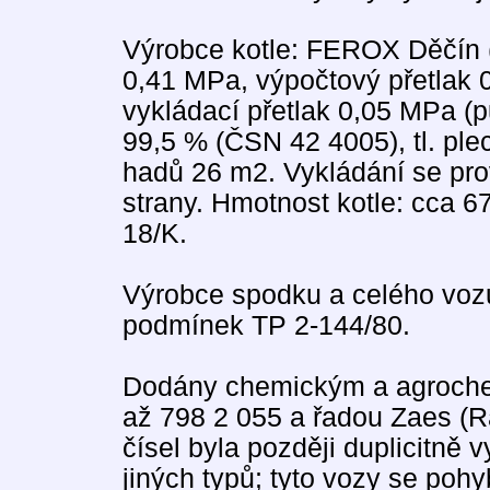
Výrobce kotle: FEROX Děčín (
0,41 MPa, výpočtový přetlak 
vykládací přetlak 0,05 MPa (p
99,5 % (ČSN 42 4005), tl. pl
hadů 26 m2. Vykládání se pr
strany. Hmotnost kotle: cca 
18/K.
Výrobce spodku a celého voz
podmínek TP 2-144/80.
Dodány chemickým a agroche
až 798 2 055 a řadou Zaes (R
čísel byla později duplicitně 
jiných typů; tyto vozy se poh