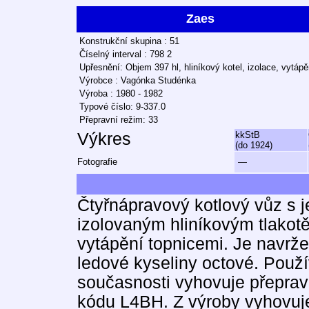
Zaes
Konstrukční skupina : 51
Číselný interval : 798 2
Upřesnění: Objem 397 hl, hliníkový kotel, izolace, vytápě
Výrobce : Vagónka Studénka
Výroba : 1980 - 1982
Typové číslo: 9-337.0
Přepravní režim: 33
Výkres
kkStB
(do 1924)
Fotografie
—
Čtyřnápravový kotlový vůz s
izolovaným hliníkovým tlakot
vytápění topnicemi. Je navrže
ledové kyseliny octové. Použív
současnosti vyhovuje přeprav
kódu L4BH. Z výroby vyhovuj