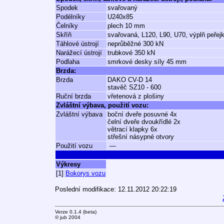
Spodek
svařovaný
Podélníky
U240x85
Čelníky
plech 10 mm
Skříň
svařovaná, L120, L90, U70, výplň peřej
Táhlové ústrojí
neprůběžné 300 kN
Narážecí ústrojí
trubkové 350 kN
Podlaha
smrkové desky síly 45 mm
Brzda:
Brzda
DAKO CV-D 14
stavěč SZ10 - 600
Ruční brzda
vřetenová z plošiny
Zvláštní výbava, použití vozu:
Zvláštní výbava
boční dveře posuvné 4x
čelní dveře dvoukřídlé 2x
větrací klapky 6x
střešní násypné otvory
Použití vozu
—
Výkresy
[1]
Bokorys vozu
Poslední modifikace: 12.11.2012 20:22:19
Verze 0.1.4 (beta)
© jub 2004