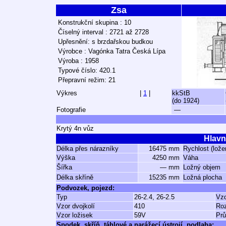
Zsa
Konstrukční skupina : 10
Číselný interval : 2721 až 2728
Upřesnění: s brzdařskou budkou
Výrobce : Vagónka Tatra Česká Lípa
Výroba : 1958
Typové číslo: 420.1
Přepravní režim: 21
Výkres
|
1
|
kkStB
(do 1924)
Fotografie
—
Krytý 4n vůz
Hlavn
Délka přes nárazníky
16475 mm
Rychlost (lože
Výška
4250 mm
Váha
Šířka
— mm
Ložný objem
Délka skříně
15235 mm
Ložná plocha
Podvozek, pojezd:
Typ
26-2.4, 26-2.5
Vzd
Vzor dvojkolí
410
Ro
Vzor ložisek
59V
Prů
Spodek, skříň, táhlové a narážecí ústrojí, podlaha: