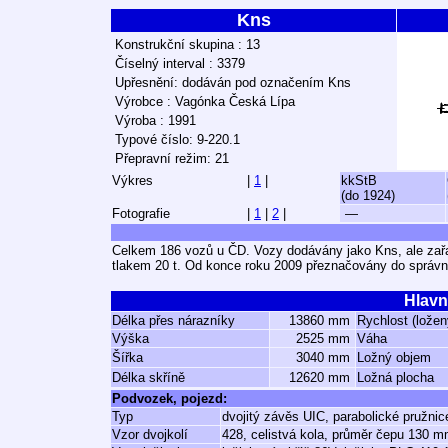
Kns
Konstrukční skupina : 13
Číselný interval : 3379
Upřesnění: dodáván pod označením Kns
Výrobce : Vagónka Česká Lípa
Výroba : 1991
Typové číslo: 9-220.1
Přepravní režim: 21
Výkres
|
1
|
kkStB
(do 1924)
Fotografie
|
1
|
2
|
—
Celkem 186 vozů u ČD. Vozy dodávány jako Kns, ale zař
tlakem 20 t. Od konce roku 2009 přeznačovány do správn
Hlavn
Délka přes nárazníky
13860 mm
Rychlost (ložen
Výška
2525 mm
Váha
Šířka
3040 mm
Ložný objem
Délka skříně
12620 mm
Ložná plocha
Podvozek, pojezd:
Typ
dvojitý závěs UIC, parabolické pružnic
Vzor dvojkolí
428, celistvá kola, průměr čepu 130 