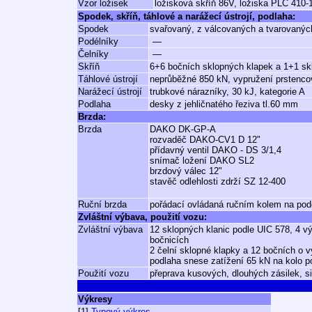
Vzor ložisek
ložisková skříň 86V, ložiska PLC 410-
Spodek, skříň, táhlové a narážecí ústrojí, podlaha:
Spodek
svařovaný, z válcovaných a tvarovaných
Podélníky
—
Čelníky
—
Skříň
6+6 bočních sklopných klapek a 1+1 sk
Táhlové ústrojí
neprůběžné 850 kN, vypružení prstenco
Narážecí ústrojí
trubkové nárazníky, 30 kJ, kategorie A
Podlaha
desky z jehličnatého řeziva tl.60 mm
Brzda:
Brzda
DAKO DK-GP-A
rozvaděč DAKO-CV1 D 12"
přídavný ventil DAKO - DS 3/1,4
snímač ložení DAKO SL2
brzdový válec 12"
stavěč odlehlosti zdrží SZ 12-400
Ruční brzda
pořádací ovládaná ručním kolem na pod
Zvláštní výbava, použití vozu:
Zvláštní výbava
12 sklopných klanic podle UIC 578, 4 
bočnicích
2 čelní sklopné klapky a 12 bočních o
podlaha snese zatížení 65 kN na kolo p
Použití vozu
přeprava kusových, dlouhých zásilek, si
Výkresy
[1]
Typový výkres