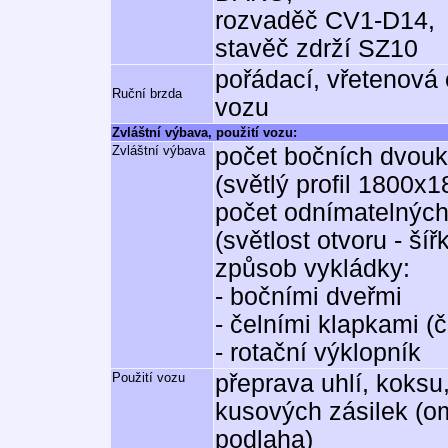
rozvaděč CV1-D14,
stavěč zdrží SZ10
pořádací, vřetenová
Ruční brzda
vozu
Zvláštní výbava, použití vozu:
Zvláštní výbava
počet bočních dvouk
(světlý profil 1800x
počet odnímatelných
(světlost otvoru - 
způsob vykládky:
- bočními dveřmi
- čelními klapkami (č
- rotační výklopník
Použití vozu
přeprava uhlí, koksu,
kusových zásilek (o
podlaha)