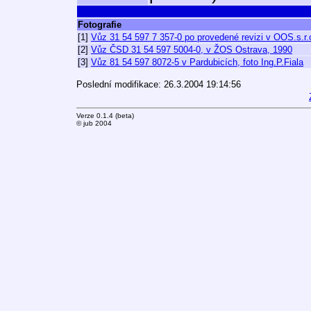
Fotografie
[1]
Vůz 31 54 597 7 357-0 po provedené revizi v OOS.s.r.o
[2]
Vůz ČSD 31 54 597 5004-0, v ŽOS Ostrava, 1990
[3]
Vůz 81 54 597 8072-5 v Pardubicích, foto Ing.P.Fiala
Poslední modifikace: 26.3.2004 19:14:56
Verze 0.1.4 (beta)
© jub 2004