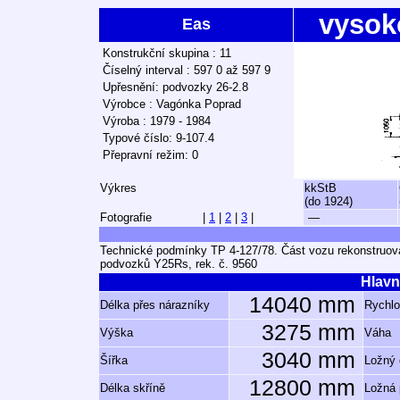
vysok
Eas
Konstrukční skupina : 11
Číselný interval : 597 0 až 597 9
Upřesnění: podvozky 26-2.8
Výrobce : Vagónka Poprad
Výroba : 1979 - 1984
Typové číslo: 9-107.4
Přepravní režim: 0
Výkres
kkStB
(do 1924)
Fotografie
|
1
|
2
|
3
|
—
Technické podmínky TP 4-127/78. Část vozu rekonstruován
podvozků Y25Rs, rek. č. 9560
Hlavn
14040 mm
Délka přes nárazníky
Rychlo
3275 mm
Výška
Váha
3040 mm
Šířka
Ložný
12800 mm
Délka skříně
Ložná 