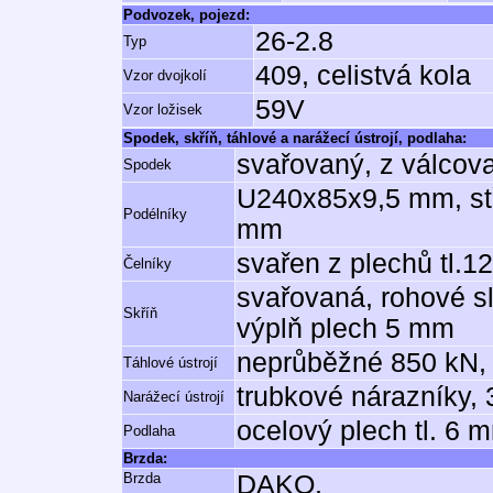
Podvozek, pojezd:
26-2.8
Typ
409, celistvá kola
Vzor dvojkolí
59V
Vzor ložisek
Spodek, skříň, táhlové a narážecí ústrojí, podlaha:
svařovaný, z válcov
Spodek
U240x85x9,5 mm, st
Podélníky
mm
svařen z plechů tl.
Čelníky
svařovaná, rohové s
Skříň
výplň plech 5 mm
neprůběžné 850 kN, 
Táhlové ústrojí
trubkové nárazníky, 
Narážecí ústrojí
ocelový plech tl. 6 
Podlaha
Brzda:
Brzda
DAKO,