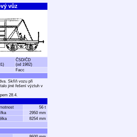
ový vůz
ČSD/ČD
81)
(od 1982)
Facc
dva. Skříň vozu při
alo jiné řešení výztuh v
ypem 28.4.
motnost
56 t
ířka
2950 mm
élka
8254 mm
8600 mm