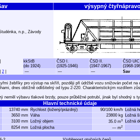
Sav
výsypný čtyřnáprav
Studénka, n.p., Závody
|
kkStB
ČSD I.
ČSD II.
ČSD UIC
(do 1924)
(1925-1946)
(1947-1967)
(1968-19
|
2
|
—
—
—
Sav
tyřmi žebříky pro výstup na skříň, později při údržbě vozu snižován počet na 
ami, dnes obtížně odlišitelný od typu 2-220. Charakteristickým rozdílem zůst
erý neměl výbavu tlakové brzdy, pouze průběžné potrubí, jinak byl shodný s t
Hlavní technické údaje
13740 mm
Rychlost (ložený/prázdný)
90/100 km/h
Ložná h
3650 mm
Váha
23800 kg
Ložná š
3
3100 mm
Ložný objem
Ložná d
35.0 m
2
8254 mm
Ložná plocha
— m
6-2
Vzdálenost otočných čepů