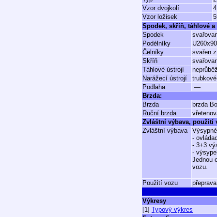
Vzor dvojkolí
4
Vzor ložisek
5
Spodek, skříň, táhlové a 
Spodek
svařovan
Podélníky
U260x9
Čelníky
svařen z
Skříň
svařovan
Táhlové ústrojí
neprůběž
Narážecí ústrojí
trubkové
Podlaha
—
Brzda:
Brzda
brzda Bo
Ruční brzda
vřetenov
Zvláštní výbava, použití
Zvláštní výbava
Výsypné 
- ovláda
- 3+3 vý
- výsype
Jednou o
vozu.
Použití vozu
přeprava
Výkresy
[1]
Typový výkres