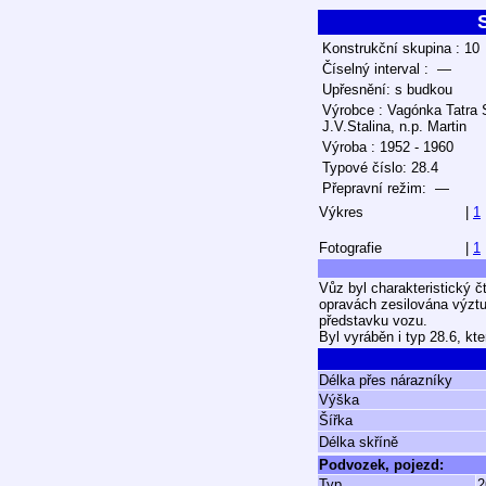
Konstrukční skupina : 10
Číselný interval : —
Upřesnění: s budkou
Výrobce : Vagónka Tatra 
J.V.Stalina, n.p. Martin
Výroba : 1952 - 1960
Typové číslo: 28.4
Přepravní režim: —
Výkres
|
1
Fotografie
|
1
Vůz byl charakteristický č
opravách zesilována výztuh
představku vozu.
Byl vyráběn i typ 28.6, kt
Délka přes nárazníky
Výška
Šířka
Délka skříně
Podvozek, pojezd:
Typ
2