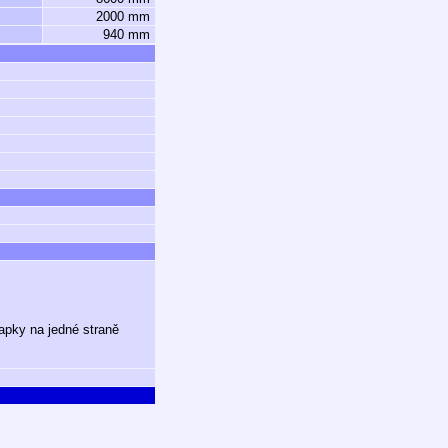
2000 mm
940 mm
lapky na jedné straně