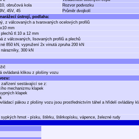
10, obručová kola
Rozvor podvozku
9V, 45V, 45
Průměr dvojkolí
narážecí ústrojí, podlaha:
ý, z válcovaných a tvarovaných ocelových profilů
0x10 mm
 plechů tl.10 a 12 mm
á z válcovaných, lisovaných profilů a plechů
né 850 kN, vypružení 2x vinutá zpruha 200 kN
 nárazníky, 300 kN
žič
á ovládaná klikou z plošiny vozu
 vozu:
zařízení sestávající se z:
cího mechanizmu klapek
sypných klapek
k
vládací pákou z plošiny vozu jsou prostřednictvím táhel a hřídelí ovládány k
 sypkých hmot - písku, štěrku, štěrkopísku, vápence, železné rudy