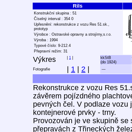
Rils
Konstrukční skupina : 51
Číselný interval : 354 0
Upřesnění: rekonstrukce z vozu Res 51.sk.,
prototyp
Výrobce : Ostravské opravny a strojírny,s.r.o.
Výroba : 1994
Typové číslo: 9-212.4
Přepravní režim: 31
Výkres
|
1
|
kkStB
(do 1924)
|
1
|
2
|
Fotografie
—
Rekonstrukce z vozu Res 51.sk.
závěrem pojízdného plachtové
pevných čel. V podlaze vozu
kontejnerové prvky - trny.
Provozován je ve skupině se 
přepravách z Třineckých žele