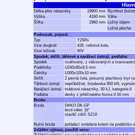
Hlavn
Délka přes nárazníky
19900 mm
Rychlost (ložen
Výška
4160 mm
Váha
Šířka
2960 mm
Ložný objem
Ložná plocha
Podvozek, pojezd:
Typ
Y25Rs
Vzor dvojkolí
428, celistvá kola,
Vzor ložisek
80V
Spodek, skříň, táhlové a narážecí ústrojí, podlaha:
Spodek
svařovaný, z válcovaných a tvarovaných
Podélníky
U240x85x9,5 mm
Čelníky
U300x100x10 mm
Skříň
2 pevná čela, posuvný plachtový kryt n
Táhlové ústrojí
neprůběžné, šroubovka 850 kN, vypruž
Narážecí ústrojí
trubkové nárazníky, 30 kJ, kategorie A
Podlaha
desky z jehličnatého řeziva tl.50 mm
Brzda:
Brzda
DAKO DK-GP
brzd.válec 16"
stavěč zdrží SZ10
Ruční brzda
pořádací ovládaná kolem na podélníku 
Zvláštní výbava, použití vozu: