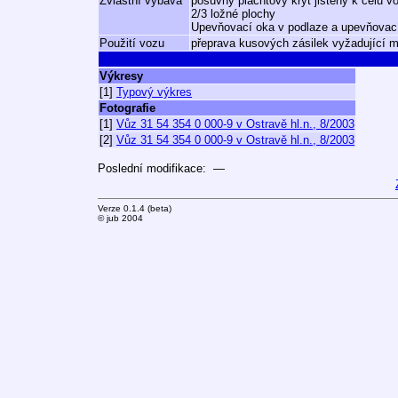
Zvláštní výbava
posuvný plachtový kryt jištěný k čelu 
2/3 ložné plochy
Upevňovací oka v podlaze a upevňovací
Použití vozu
přeprava kusových zásilek vyžadující m
Výkresy
[1]
Typový výkres
Fotografie
[1]
Vůz 31 54 354 0 000-9 v Ostravě hl.n., 8/2003
[2]
Vůz 31 54 354 0 000-9 v Ostravě hl.n., 8/2003
Poslední modifikace: —
Verze 0.1.4 (beta)
© jub 2004