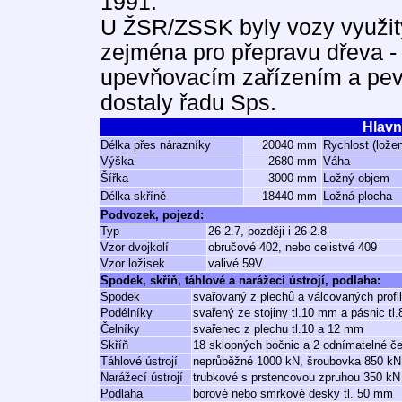
1991.
U ŽSR/ZSSK byly vozy využity
zejména pro přepravu dřeva -
upevňovacím zařízením a pev
dostaly řadu Sps.
Hlavn
Délka přes nárazníky
20040 mm
Rychlost (lože
Výška
2680 mm
Váha
Šířka
3000 mm
Ložný objem
Délka skříně
18440 mm
Ložná plocha
Podvozek, pojezd:
Typ
26-2.7, později i 26-2.8
Vzor dvojkolí
obručové 402, nebo celistvé 409
Vzor ložisek
valivé 59V
Spodek, skříň, táhlové a narážecí ústrojí, podlaha:
Spodek
svařovaný z plechů a válcovaných profi
Podélníky
svařený ze stojiny tl.10 mm a pásnic tl
Čelníky
svařenec z plechu tl.10 a 12 mm
Skříň
18 sklopných bočnic a 2 odnímatelné če
Táhlové ústrojí
neprůběžné 1000 kN, šroubovka 850 kN
Narážecí ústrojí
trubkové s prstencovou zpruhou 350 kN
Podlaha
borové nebo smrkové desky tl. 50 mm