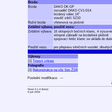
Brzda:
Brzda
DAKO DK-GP
rozvaděč DAKO CV1-D14
brzdový válec 14"
stavěč zdrží SZ10
Ruční brzda
vřetenová na plošině
Zvláštní výbava, použití vozu:
Zvláštní výbava
16 sklopných bočních klanic, 4 výsuvné
sklopné zábradlí na brzdařské plošině
spojovací řetěz klanic se ukládá do duti
Použití vozu
pro přepravu silničních vozidel, dlouhý
Výkresy
[1]
Typový výkres
Fotografie
[1]
Rekonstrukce na vůz Sps ŽSR
Poslední modifikace: —
Verze 0.1.4 (beta)
© jub 2004