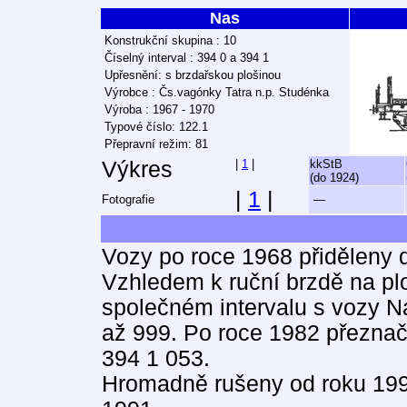
Nas
Konstrukční skupina : 10
Číselný interval : 394 0 a 394 1
Upřesnění: s brzdařskou plošinou
Výrobce : Čs.vagónky Tatra n.p. Studénka
Výroba : 1967 - 1970
Typové číslo: 122.1
Přepravní režim: 81
Výkres
|
1
|
kkStB
(do 1924)
|
1
|
Fotografie
—
Vozy po roce 1968 přiděleny d
Vzhledem k ruční brzdě na plo
společném intervalu s vozy Na
až 999. Po roce 1982 přeznač
394 1 053.
Hromadně rušeny od roku 1994