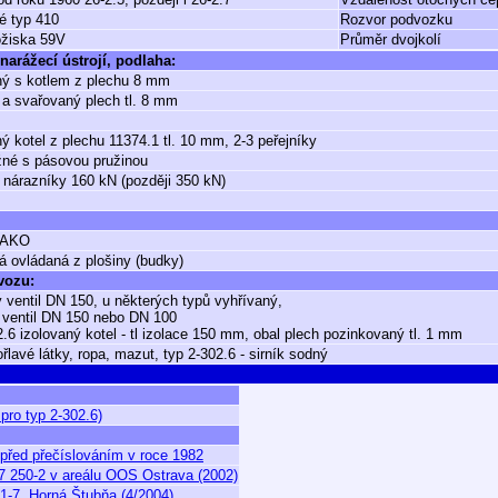
é typ 410
Rozvor podvozku
ložiska 59V
Průměr dvojkolí
narážecí ústrojí, podlaha:
ý s kotlem z plechu 8 mm
a svařovaný plech tl. 8 mm
ý kotel z plechu 11374.1 tl. 10 mm, 2-3 peřejníky
né s pásovou pružinou
 nárazníky 160 kN (později 350 kN)
DAKO
á ovládaná z plošiny (budky)
 vozu:
 ventil DN 150, u některých typů vyhřívaný,
ventil DN 150 nebo DN 100
2.6 izolovaný kotel - tl izolace 150 mm, obal plech pozinkovaný tl. 1 mm
ořlavé látky, ropa, mazut, typ 2-302.6 - sirník sodný
pro typ 2-302.6)
před přečíslováním v roce 1982
7 250-2 v areálu OOS Ostrava (2002)
1-7, Horná Štubňa (4/2004)