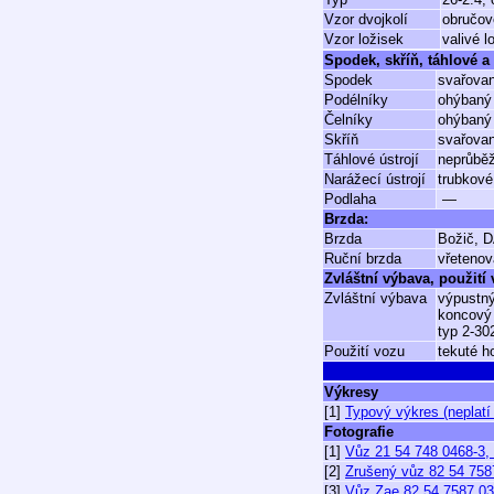
Vzor dvojkolí
obručov
Vzor ložisek
valivé 
Spodek, skříň, táhlové a 
Spodek
svařovan
Podélníky
ohýbaný 
Čelníky
ohýbaný
Skříň
svařovan
Táhlové ústrojí
neprůběž
Narážecí ústrojí
trubkové
Podlaha
—
Brzda:
Brzda
Božič, 
Ruční brzda
vřetenov
Zvláštní výbava, použití
Zvláštní výbava
výpustný
koncový 
typ 2-30
Použití vozu
tekuté h
Výkresy
[1]
Typový výkres (neplatí 
Fotografie
[1]
Vůz 21 54 748 0468-3, 
[2]
Zrušený vůz 82 54 758
[3]
Vůz Zae 82 54 7587 03