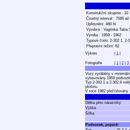
Konstrukční skupina : 10
Číselný interval : 7585 až
Upřesnění: 480 hl
Výrobce : Vagónka Tatra S
Výroba : 1959 - 1962
Typové číslo: 2-302.1, 2-
Přepravní režim: 82
Výkres
|
1
|
Fotografie
|
1
|
2
|
3
Vozy vyráběny v minimáln
vybavovány 1959 podvozky
Typ 2-302.1 a 2-302.6 měl
plošinu.
V roce 1982 přečíslovány 
Délka přes nárazníky
Výška
Šířka
Podvozek, pojezd:
Typ
26-2.4, 