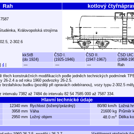
Rah
kotlový čtyřnápra
 7587
tudénka, Královopolská strojírna
302.5, 2-302.6
kkStB
ČSD I.
ČSD II.
ČSD UIC
(do 1924)
(1925-1946)
(1947-1967)
(1968-19
|
4
|
—
—
—
Rah
ě třech konstrukčních modifikacích podle jedněch technických podmínek TPE
 26-2.4 a od roku 1960 podvozky 26-2.5.
y brzdařskou budku (později při opravách odebíranou), vozy typu 2-302.5 mě
z intervalu 7382 až 7484 do intervalu 82 54 7585 000 až 7587 334.
Hlavní technické údaje
12340 mm
Rychlost (ložený/prázdný)
80/80 km/h
Ložná h
3958 mm
Váha
21600 kg
Průměr k
3
2950 mm
Ložný objem
Délka ko
48.0 m
od roku 1960 26-2.5, později i 26-2.7
Vzdálenost otočných če