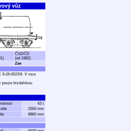
vový vůz
ČSD/ČD
81)
(od 1982)
Zae
 9-28-002/59. V roce
ly pouze brzdařskou
motnost
43 t
otle
2550 mm
tle
9860 mm
pů
6600 mm