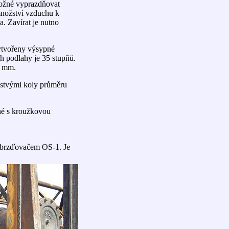
možné vyprazdňovat
množství vzduchu k
. Zavírat je nutno
vytvořeny výsypné
ch podlahy je 35 stupňů.
6 mm.
istvými koly průměru
né s kroužkovou
brzďovačem OS-1. Je