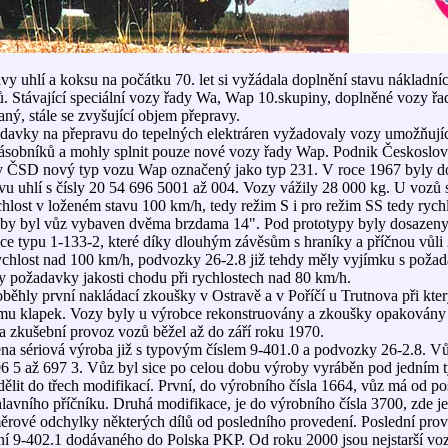
avy uhlí a koksu na počátku 70. let si vyžádala doplnění stavu náklad
tů. Stávající speciální vozy řady Wa, Wap 10.skupiny, doplněné vozy řa
aný, stále se zvyšující objem přepravy.
adavky na přepravu do tepelných elektráren vyžadovaly vozy umožňuj
ásobníků a mohly splnit pouze nové vozy řady Wap. Podnik Českoslo
 ČSD nový typ vozu Wap označený jako typ 231. V roce 1967 byly d
u uhlí s čísly 20 54 696 5001 až 004. Vozy vážily 28 000 kg. U vozů s
hlost v loženém stavu 100 km/h, tedy režim S i pro režim SS tedy rych
 by byl vůz vybaven dvěma brzdama 14". Pod prototypy byly dosazen
kce typu 1-133-2, které díky dlouhým závěsům s hraníky a příčnou vů
hlost nad 100 km/h, podvozky 26-2.8 již tehdy měly vyjímku s pož
y požadavky jakosti chodu při rychlostech nad 80 km/h.
ěhly první nakládací zkoušky v Ostravě a v Poříčí u Trutnova při kte
mu klapek. Vozy byly u výrobce rekonstruovány a zkoušky opakovány 
a zkušební provoz vozů běžel až do září roku 1970.
ena sériová výroba již s typovým číslem 9-401.0 a podvozky 26-2.8. 
696 5 až 697 3. Vůz byl sice po celou dobu výroby vyráběn pod jedním 
dělit do třech modifikací. První, do výrobního čísla 1664, vůz má od p
hlavního příčníku. Druhá modifikace, je do výrobního čísla 3700, zde je
ěrové odchylky některých dílů od posledního provedení. Poslední prov
ní 9-402.1 dodávaného do Polska PKP. Od roku 2000 jsou nejstarší v