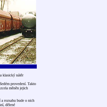
a klasický nátěr
šedém provedení. Takto
 zcela měněn jejich
 a rozsahu bude o nich
ní, dělené