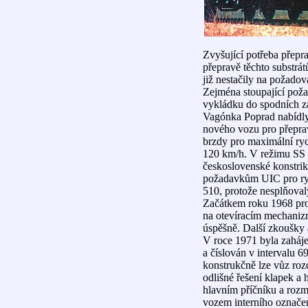
Zvyšující potřeba přepr
přepravě těchto substrá
již nestačily na požadov
Zejména stoupající pož
vykládku do spodních z
Vagónka Poprad nabídly
nového vozu pro přeprav
brzdy pro maximální ryc
120 km/h. V režimu SS
československé konstri
požadavkům UIC pro ryc
510, protože nesplňoval
Začátkem roku 1968 prob
na otevíracím mechaniz
úspěšně. Další zkoušky 
V roce 1971 byla zaháj
a číslován v intervalu 
konstrukčně lze vůz roz
odlišné řešení klapek a 
hlavním příčníku a rozm
vozem interního označe