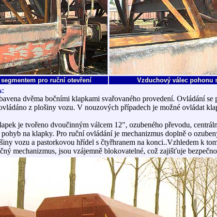
 segmentem pro ruční otevření
Vzduchový válec pohonu s
s:
ybavena dvěma bočními klapkami svařovaného provedení. Ovládání se 
ovládáno z plošiny vozu. V nouzových případech je možné ovládat kla
lapek je tvořeno dvoučinným válcem 12", ozubeného převodu, centráln
ší pohyb na klapky. Pro ruční ovládání je mechanizmus doplně o ozube
lošiny vozu a pastorkovou hřídel s čtyřhranem na konci..Vzhledem k to
ečný mechanizmus, jsou vzájemně blokovatelné, což zajišťuje bezpečno