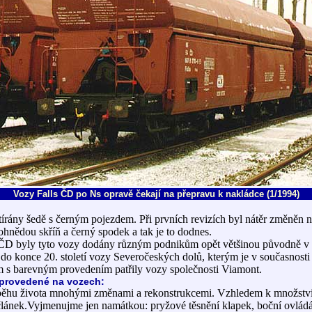
Vozy Falls ČD po Ns opravě čekají na přepravu k nakládce (1/1994)
írány šedě s černým pojezdem. Při prvních revizích byl nátěr změněn n
hnědou skříň a černý spodek a tak je to dodnes.
D byly tyto vozy dodány různým podnikům opět většinou původně v 
 do konce 20. století vozy Severočeských dolů, kterým je v současnosti
 s barevným provedením patřily vozy společnosti Viamont.
provedené na vozech:
ůběhu života mnohými změnami a rekonstrukcemi. Vzhledem k množství
lánek.Vyjmenujme jen namátkou: pryžové těsnění klapek, boční ovládá