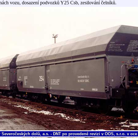
nách vozu, dosazení podvozků Y25 Csb, zesilování čelníků.
 Severočeských dolů, a.s. - DNT po provedené revizi v OOS, s.r.o. v oce