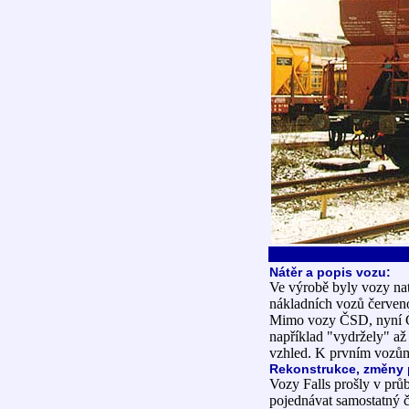
Nátěr a popis vozu:
Ve výrobě byly vozy nat
nákladních vozů červeno
Mimo vozy ČSD, nyní Č
například "vydržely" až
vzhled. K prvním vozům
Rekonstrukce, změny 
Vozy Falls prošly v pr
pojednávat samostatný č