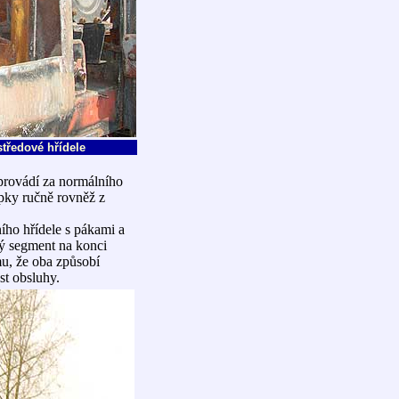
tředové hřídele
provádí za normálního
pky ručně rovněž z
ího hřídele s pákami a
ný segment na konci
mu, že oba způsobí
st obsluhy.