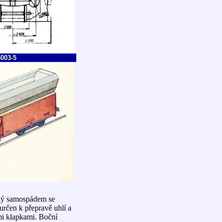
5003-5
pný samospádem se
rčen k přepravě uhlí a
i klapkami. Boční