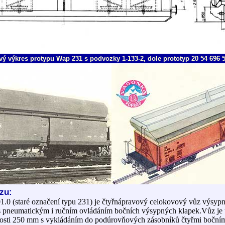
ý výkres protypu Wap 231 s podvozky 1-133-2, dole prototyp 20 54 696 
zu:
401.0 (staré označení typu 231) je čtyřnápravový celokovový vůz výsy
s pneumatickým i ručním ovládáním bočních výsypných klapek.Vůz je u
tosti 250 mm s vykládáním do podúrovňových zásobníků čtyřmi bočním