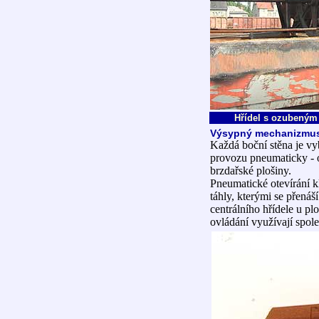
Hřídel s ozubeným
Výsypný mechanizmu
Každá boční stěna je v
provozu pneumaticky - 
brzdařské plošiny.
Pneumatické otevírání k
táhly, kterými se přená
centrálního hřídele u p
ovládání využívají spol