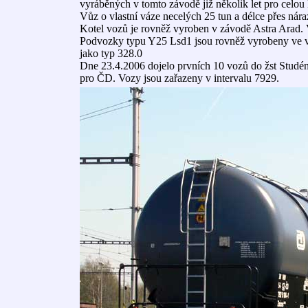
vyráběných v tomto závodě již několik let pro celou
Vůz o vlastní váze necelých 25 tun a délce přes nár
Kotel vozů je rovněž vyroben v závodě Astra Ara
Podvozky typu Y25 Lsd1 jsou rovněž vyrobeny ve 
jako typ 328.0
Dne 23.4.2006 dojelo prvních 10 vozů do žst Studén
pro ČD. Vozy jsou zařazeny v intervalu 7929.