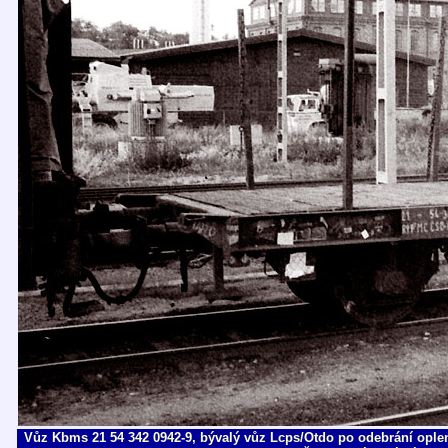
Vůz Kbms 21 54 342 0942-9, bývalý vůz Lcps/Otdo po odebrání ople