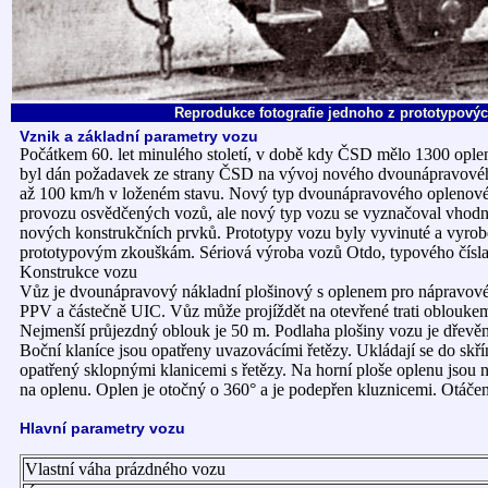
Reprodukce fotografie jednoho z prototypovýc
Vznik a základní parametry vozu
Počátkem 60. let minulého století, v době kdy ČSD mělo 1300 oplen
byl dán požadavek ze strany ČSD na vývoj nového dvounápravového 
až 100 km/h v loženém stavu. Nový typ dvounápravového oplenového
provozu osvědčených vozů, ale nový typ vozu se vyznačoval vhodněj
nových konstrukčních prvků. Prototypy vozu byly vyvinuté a vyr
prototypovým zkouškám. Sériová výroba vozů Otdo, typového čísla
Konstrukce vozu
Vůz je dvounápravový nákladní plošinový s oplenem pro nápravové 
PPV a částečně UIC. Vůz může projíždět na otevřené trati oblouk
Nejmenší průjezdný oblouk je 50 m. Podlaha plošiny vozu je dřevěná 
Boční klaníce jsou opatřeny uvazovácími řetězy. Ukládají se do sk
opatřený sklopnými klanicemi s řetězy. Na horní ploše oplenu jsou
na oplenu. Oplen je otočný o 360° a je podepřen kluznicemi. Otáče
Hlavní parametry vozu
Vlastní váha prázdného vozu