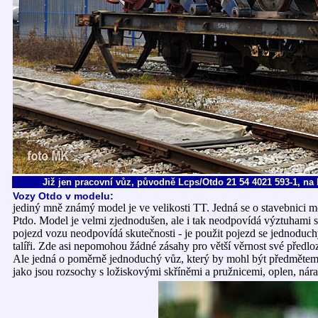
Již jen pracovní vůz, původně Lcps/Otdo 21 54 4021 593-1, na
Vozy Otdo v modelu:
jediný mně známý model je ve velikosti TT. Jedná se o stavebnici 
Ptdo. Model je velmi zjednodušen, ale i tak neodpovídá výztuhami
pojezd vozu neodpovídá skutečnosti - je použit pojezd se jednodu
talíři. Zde asi nepomohou žádné zásahy pro větší věrnost své předlo
Ale jedná o poměrně jednoduchý vůz, který by mohl být předmětem 
jako jsou rozsochy s ložiskovými skříněmi a pružnicemi, oplen, nára