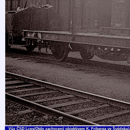
Vůz ČSD Lcps/Otdo zachycený objektivem K. Friberga ve Švédsku/Alv