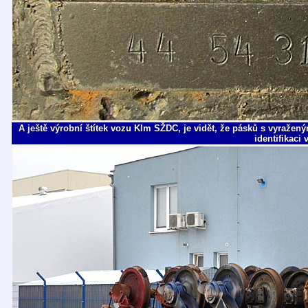
A ještě výrobní štítek vozu Klm SŽDC, je vidět, že pásků s vyraže
identifikaci