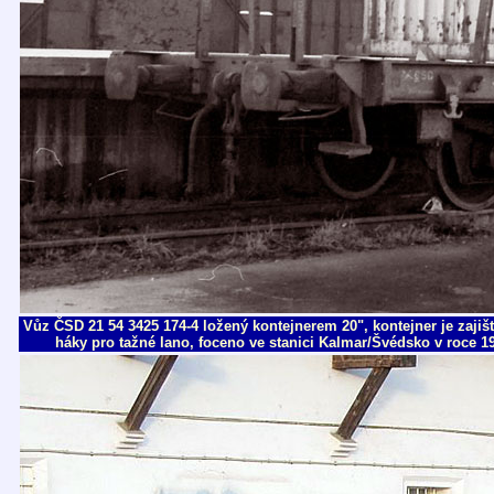
Vůz ČSD 21 54 3425 174-4 ložený kontejnerem 20", kontejner je zajiš
háky pro tažné lano, foceno ve stanici Kalmar/Švédsko v roce 199