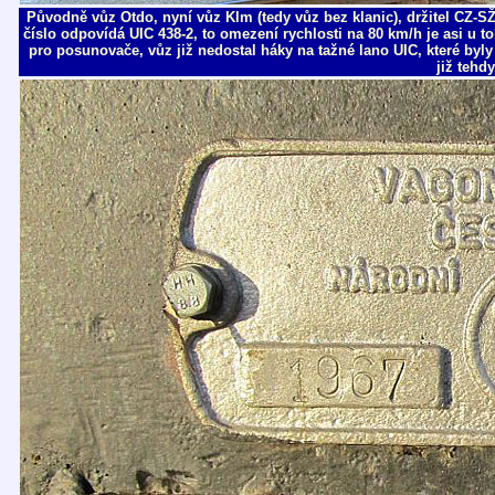
Původně vůz Otdo, nyní vůz Klm (tedy vůz bez klanic), držitel CZ-S
číslo odpovídá UIC 438-2, to omezení rychlosti na 80 km/h je asi u 
pro posunovače, vůz již nedostal háky na tažné lano UIC, které byly
již tehd