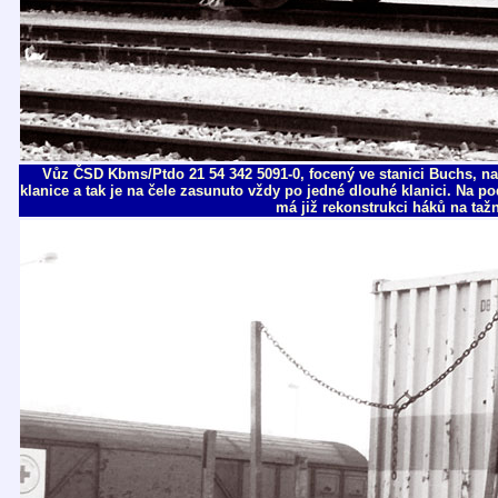
Vůz ČSD Kbms/Ptdo 21 54 342 5091-0, focený ve stanici Buchs, na
klanice a tak je na čele zasunuto vždy po jedné dlouhé klanici. Na p
má již rekonstrukci háků na tažn