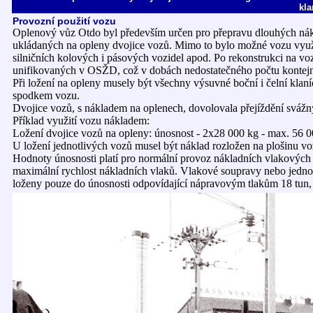
kla
Provozní použití vozu
Oplenový vůz Otdo byl především určen pro přepravu dlouhých nákla
ukládaných na opleny dvojice vozů. Mimo to bylo možné vozu využí
silničních kolových i pásových vozidel apod. Po rekonstrukci na v
unifikovaných v OSŽD, což v dobách nedostatečného počtu kontejner
Při ložení na opleny musely být všechny výsuvné boční i čelní klan
spodkem vozu.
Dvojice vozů, s nákladem na oplenech, dovolovala přejíždění sváž
Příklad využití vozu nákladem:
Ložení dvojice vozů na opleny: únosnost - 2x28 000 kg - max. 56 
U ložení jednotlivých vozů musel být náklad rozložen na plošinu 
Hodnoty únosnosti platí pro normální provoz nákladních vlakových 
maximální rychlost nákladních vlaků. Vlakové soupravy nebo jednot
loženy pouze do únosnosti odpovídající nápravovým tlakům 18 tun, 