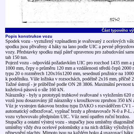
Část typového vý
Popis konstrukce vozu
Spodek vozu - vyztužený vzpínadlem je svařovaný z ocelových válc
spodku jsou přivařeny 4 háky na lano podle UIC a pevné přejezdové
vozy. Představky spodku mají páteř upravenou pro zabudování samo
tah 150 tun.
Pojezd vozu - odpovídá požadavkům UIC pro rozchod 1435 mm a př
1000 mm, čepy o průměru 120 mm a vzdálenosti středů čepů 2000 mm
typu 20 o rozměrech 120x16x1200 mm, sesednutí pružnice na 1000 k
k podélníku. Vůle ložiska v rozsochách, podélně 2x16 mm, příčně
Tažné ústrojí - je průběžné podle ON 28 3806. Maximální pevnost t
kuželová pásová o síle 160 kN.
Nárazníky - byly u prototypů trubkové svařované s vyložením 620 
vozů jsou dosazovány již nárazníky s kroužkovou zpruhou 350 kN a
Vůz je vystrojen tlakovou brzdou typu DAKO s rozváděčem CV1 - 
automatický odbrzďovač, vypínač brzdy a přestavovače N-0 a P-L. A
vozu vyhovovalo předpisům UIC. Vůz není opatřen ruční brzdou.
Stupačky a ostatní výstroj vozu - stupačky jsou umístěny diagonáln
umístěny vždy dva ocelové polomůstky a na nich držáky výložných 
připevnění plachty. Mimoto jsou na každém boku 4 uvazovací háky p