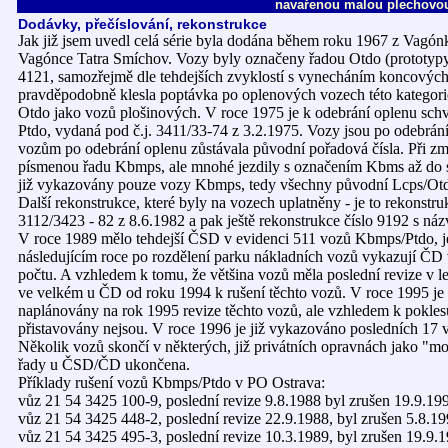
navařenou malou plechovou 
Dodávky, přečíslování, rekonstrukce
Jak již jsem uvedl celá série byla dodána během roku 1967 z Vagón
Vagónce Tatra Smíchov. Vozy byly označeny řadou Otdo (prototypy 
4121, samozřejmě dle tehdejších zvyklostí s vynecháním koncových č
pravděpodobně klesla poptávka po oplenových vozech této kategori
Otdo jako vozů plošinových. V roce 1975 je k odebrání oplenu sch
Ptdo, vydaná pod č.j. 3411/33-74 z 3.2.1975. Vozy jsou po odebrá
vozům po odebrání oplenu zůstávala původní pořadová čísla. Při změ
písmenou řadu Kbmps, ale mnohé jezdily s označením Kbms až do své
již vykazovány pouze vozy Kbmps, tedy všechny původní Lcps/Otdo
Další rekonstrukce, které byly na vozech uplatněny - je to rekonstr
3112/3423 - 82 z 8.6.1982 a pak ještě rekonstrukce číslo 9192 s ná
V roce 1989 mělo tehdejší ČSD v evidenci 511 vozů Kbmps/Ptdo, je
následujícím roce po rozdělení parku nákladních vozů vykazují ČD v
počtu. A vzhledem k tomu, že většina vozů měla poslední revize v l
ve velkém u ČD od roku 1994 k rušení těchto vozů. V roce 1995 je 
naplánovány na rok 1995 revize těchto vozů, ale vzhledem k pokles
přistavovány nejsou. V roce 1996 je již vykazováno posledních 17 v
Několik vozů skončí v některých, již privátních opravnách jako "mob
řady u ČSD/ČD ukončena.
Příklady rušení vozů Kbmps/Ptdo v PO Ostrava:
vůz 21 54 3425 100-9, poslední revize 9.8.1988 byl zrušen 19.9.1994
vůz 21 54 3425 448-2, poslední revize 22.9.1988, byl zrušen 5.8.199
vůz 21 54 3425 495-3, poslední revize 10.3.1989, byl zrušen 19.9.19