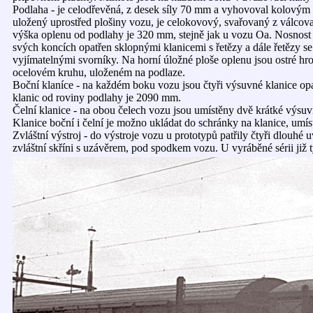
Podlaha - je celodřevěná, z desek síly 70 mm a vyhovoval kolový
uložený uprostřed plošiny vozu, je celokovový, svařovaný z válcov
výška oplenu od podlahy je 320 mm, stejně jak u vozu Oa. Nosnost
svých koncích opatřen sklopnými klanicemi s řetězy a dále řetězy s
vyjímatelnými svorníky. Na horní úložné ploše oplenu jsou ostré hr
ocelovém kruhu, uloženém na podlaze.
Boční klaníce - na každém boku vozu jsou čtyři výsuvné klanice o
klanic od roviny podlahy je 2090 mm.
Čelní klanice - na obou čelech vozu jsou umístěny dvě krátké výsu
Klanice boční i čelní je možno ukládat do schránky na klanice, um
Zvláštní výstroj - do výstroje vozu u prototypů patřily čtyři dlou
zvláštní skříni s uzávěrem, pod spodkem vozu. U vyráběné sérii již t