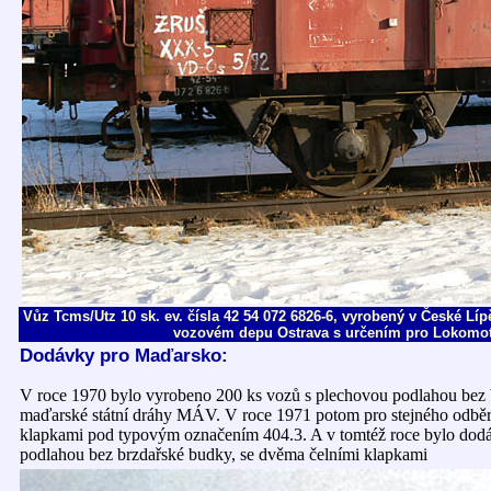
Vůz Tcms/Utz 10 sk. ev. čísla 42 54 072 6826-6, vyrobený v České Líp
vozovém depu Ostrava s určením pro Lokomotiv
Dodávky pro Maďarsko
:
V roce 1970 bylo vyrobeno 200 ks vozů s plechovou podlahou bez
maďarské státní dráhy MÁV. V roce 1971 potom pro stejného odběr
klapkami pod typovým označením 404.3. A v tomtéž roce bylo dod
podlahou bez brzdařské budky, se dvěma čelními klapkami