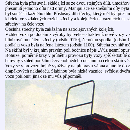
Střecha byla přesuvná, skládající se ze dvou stejných dílů, umožňo
přesunutí jednoho dílu nad druhý. Manipulace se střešními díly by
byl součástí každého dílu. Příslušný díl střechy, který měl být pře
kladek ve vzdálených rozích střechy a kolejniček na vaznicích na st
střechy“ na čele vozu.
Obsluha střechy byla zakázána na zatrolejovaných kolejích.
Vzhled vozu po dodání z výroby byl velice atraktivní, nové vozy v
hliníkovému nátěru střechy (odstín 9110), černému spodku (odstín 1
podlaha vozu byla natřena latexem (odstín 1100). Střecha zevnitř mě
Na skříni byl v krajním pravém poli bočnice nápis „Vůz nesmí opu
Bohužel poměrně brzy v průběhu provozu byly vozy spíš šedobílé od 
barevný vzhled použitím červenohnědého odstínu na celou skříň vče
Vozy se v provozu hojně využívaly na přepravu vápna a hnojiv do 
drapákových nakladačů. Slabinou byla nízká vaznice, světlost dveřn
vozu poklonit, jinak se mu vůz připomněl.