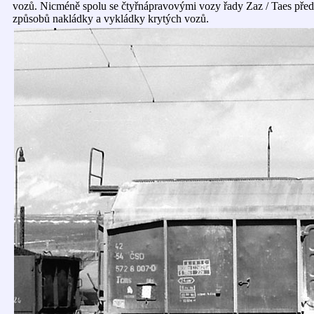
vozů. Nicméně spolu se čtyřnápravovými vozy řady Zaz / Taes předst
způsobů nakládky a vykládky krytých vozů.