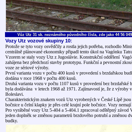
Vůz Utz 31 sk. neznámého původního čísla, zde jako 44 56 049 0
Vozy Utz vozové skupiny 10:
Protože se tyto vozy osvědčily a rostla jejich potřeba, rozhodlo Mi
centrálně plánované ekonomiky připadl tento úkol na Vagónku Tatr
Vzorem se staly vozy Utz z Jugoslávie. Konstrukční oddělení Vagón
zahájena bez předchozí stavby prototypu. Funkční a pevnostní zk
voze ze sériové výroby.
První varianta vozu v počtu 400 kusů v provedení s brzdařskou bud
dodána v roce 1968 v počtu 400 kusů.
Druhá varianta vozu v počtu 1107 kusů v provedení bez brzdařské 
byla dodávána v letech 1968 až 1971. Zajímavostí je, že z výrob
Boleslavi.
Charakteristickým znakem vozů Utz vyrobených v České Lípě jsou dv
bočnice u čelní klapky je přes celé krajní pole bočnice. Vozy nema
Pro vyráběné vozy Utz 5-404 a 5-404.1 zpracoval odštěpný závod 
jeden doplněk se změnou parametrů brzdového potrubí a změnou dvo
budky.