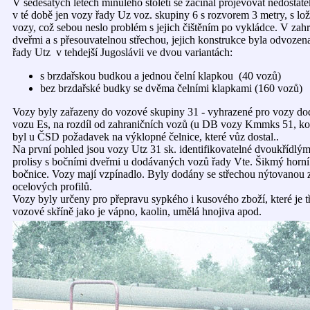
V šedesátých letech minulého století se začínal projevovat nedostat
v té době jen vozy řady Uz voz. skupiny 6 s rozvorem 3 metry, s lo
vozy, což sebou neslo problém s jejich čištěním po vykládce. V za
dveřmi a s přesouvatelnou střechou, jejich konstrukce byla odvoze
řady Utz v tehdejší Jugoslávii ve dvou variantách:
s brzdařskou budkou a jednou čelní klapkou (40 vozů)
bez brzdařské budky se dvěma čelními klapkami (160 vozů)
Vozy byly zařazeny do vozové skupiny 31 - vyhrazené pro vozy dod
vozu Es, na rozdíl od zahraničních vozů (u DB vozy Kmmks 51, k
byl u ČSD požadavek na výklopné čelnice, které vůz dostal..
Na první pohled jsou vozy Utz 31 sk. identifikovatelné dvoukřídlý
prolisy s bočními dveřmi u dodávaných vozů řady Vte. Šikmý horní 
bočnice. Vozy mají vzpínadlo. Byly dodány se střechou nýtovanou z
ocelových profilů.
Vozy byly určeny pro přepravu sypkého i kusového zboží, které je tř
vozové skříně jako je vápno, kaolin, umělá hnojiva apod.