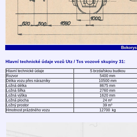
Bokorys
Hlavní technické údaje vozů Utz / Tcs vozové skupiny 31:
Hlavní technické údaje
S brzdařskou budkou
Rozvor
5400 mm
Délka vozu přes nárazníky
10500 mm
Ložná délka
8675 mm
Ložná šířka
2760 mm
Ložná výška
1620 mm
Ložná plocha
24 m²
Ložný prostor
39 m³
Hmotnost prázdného vozu
12700 kg