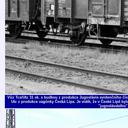
Vůz Tcs/Utz 31 sk. s budkou z produkce Jugoslávie evidenčního čís
Utz z produkce vagónky Česká Lípa. Je vidět, že v České Lípě byl
"jugoslávského" U