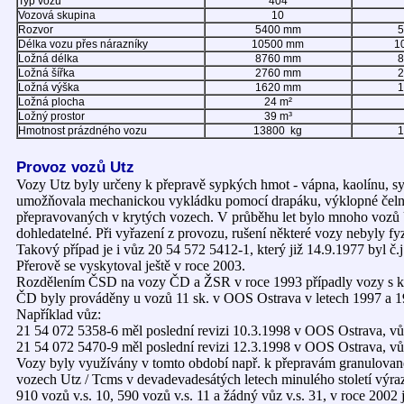
Typ vozu
404
Vozová skupina
10
Rozvor
5400 mm
Délka vozu přes nárazníky
10500 mm
1
Ložná délka
8760 mm
Ložná šířka
2760 mm
Ložná výška
1620 mm
Ložná plocha
24 m²
Ložný prostor
39 m³
Hmotnost prázdného vozu
13800 kg
1
Provoz vozů Utz
Vozy Utz byly určeny k přepravě sypkých hmot - vápna, kaolínu, sy
umožňovala mechanickou vykládku pomocí drapáku, výklopné čelnice
přepravovaných v krytých vozech. V průběhu let bylo mnoho vozů U
dohledatelné. Při vyřazení z provozu, rušení některé vozy nebyly f
Takový případ je i vůz 20 54 572 5412-1, který již 14.9.1977 byl 
Přerově se vyskytoval ještě v roce 2003.
Rozdělením ČSD na vozy ČD a ŽSR v roce 1993 případly vozy s ko
ČD byly prováděny u vozů 11 sk. v OOS Ostrava v letech 1997 a 1
Například vůz:
21 54 072 5358-6 měl poslední revizi 10.3.1998 v OOS Ostrava, vů
21 54 072 5470-9 měl poslední revizi 12.3.1998 v OOS Ostrava, vů
Vozy byly využívány v tomto období např. k přepravám granulova
vozech Utz / Tcms v devadevadesátých letech minulého století výraz
910 vozů v.s. 10, 590 vozů v.s. 11 a žádný vůz v.s. 31, v roce 20