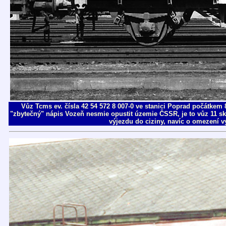
Vůz Tcms ev. čísla 42 54 572 8 007-0 ve stanici Poprad počátkem 
"zbytečný" nápis Vozeň nesmie opustit územie ČSSR, je to vůz 11 s
výjezdu do ciziny, navíc o omezení vý