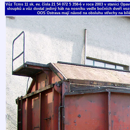
Vůz Tcms 11 sk. ev. čísla 21 54 072 5 358-6 v roce 2003 v stanici O
sloupků a vůz dostal jediný hák na nosníku vedle bočních dveří voz
OOS Ostrava mají návod na obsluhu střechy na bílé