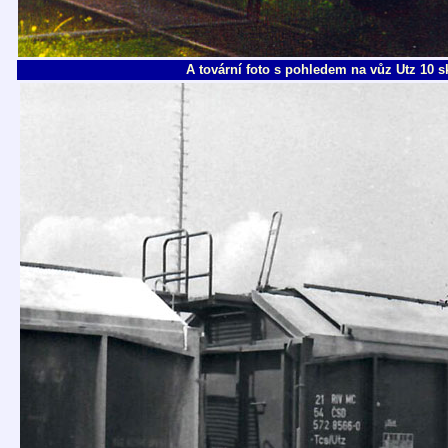
A tovární foto s pohledem na vůz Utz 10 sk