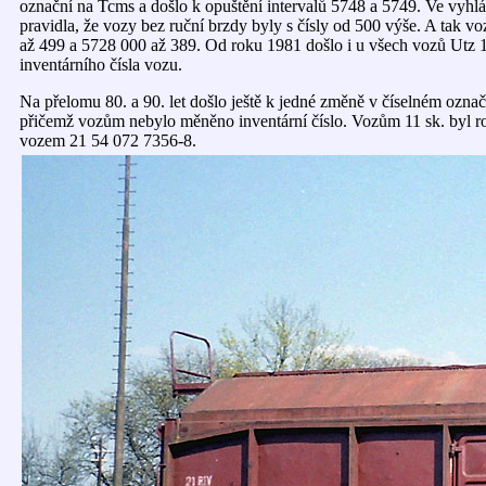
označní na Tcms a došlo k opuštění intervalů 5748 a 5749. Ve vyhl
pravidla, že vozy bez ruční brzdy byly s čísly od 500 výše. A tak 
až 499 a 5728 000 až 389. Od roku 1981 došlo i u všech vozů Utz 1
inventárního čísla vozu.
Na přelomu 80. a 90. let došlo ještě k jedné změně v číselném ozn
přičemž vozům nebylo měněno inventární číslo. Vozům 11 sk. byl ro
vozem 21 54 072 7356-8.