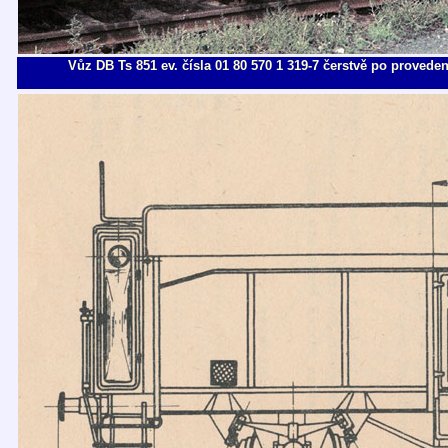
Vůz DB Ts 851 ev. čísla 01 80 570 1 319-7 čerstvě po provede