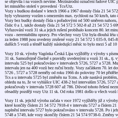
se objevila i na vozech nevíme. Mezinárodní označení řadové UIC p
let minulého století v provedení ·Tcs/Utz.
Vozy s budkou dodané v letech 1966 a 1967 dostaly čísla 21 54 572
byly vyhrazeny vozům s omezením max. rychlosti na 50 km/h, tato č
Vozy bez budky dostaly čísla s pořadovými od 500 směrem nahoru,
číslic 0 a 1, takže dostaly čísla 21 54 572 5 502-8 až 21 54 572 5 69
Vyřazování vozů 31 sk.a jejich rušení probíhalo koncem 80. let minu
vozu - nerentabilitu opravy. Pro všechny vozy Utz byla dlouhá lé
za leden 1988 jsou uvedeny zrušené vozy 21 54 572 5 035-9, 045-8,
dalších 5 vozů a téměř každý následující měsíc to bylo mezi 5 až 10 
Vozy 10 sk. výroby Vagónka Česká Lípa vyjížděly z výroby s písm
31 sk. Samozřejmě číselně s pravidly uvedenými u vozů 31 sk., tj. v
intervalu 525 byl pokračováno v intervalech 5726, 5727 a 5728. Mu
intervalu jen na 400 vozů bez ruční brzdy. Vozy začátkem 70. let do
5726 , 5727 a 5728 neměly od roku 1966 do poloviny 70 let přiděl
Tcs a u intervalu 5725 byl změněn na Tcms. A zde nastává problém
ohledu na to, že ve vyhlášce UIC 438-2 byl intervalům 5726, 5727 
pokračovaly v intervalu 5728 607 až 786. Důvod tohoto řešení nezn
obsadily později vozy Utz 11 sk. Od roku 1981 došlo u všech vozů 
Vozy 11 sk. jejichž výroba začala v roce 1972 vyjížděly již z výrob
které končily číslem 21 54 572 7918-4 v intervalu 5727 a číslem 21
naplnění intervalu 5727 bylo pokračováno v intervalu 5728. Po i je
5748 a 5749, kde vozy skončily číslem 21 54 574 9738-0. Změny ve 