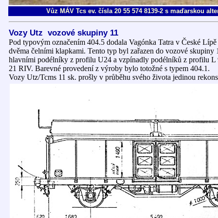
Vůz MÁV Tcs ev. čísla 20 55 574 8139-2 s maďarskou alt
Vozy Utz vozové skupiny 11
Pod typovým označením 404.5 dodala Vagónka Tatra v České Lípě 
dvěma čelními klapkami. Tento typ byl zařazen do vozové skupiny 
hlavními podélníky z profilu U24 a vzpínadly podélníků z profilu
21 RIV. Barevné provedení z výroby bylo totožné s typem 404.1.
Vozy Utz/Tcms 11 sk. prošly v průběhu svého života jedinou rekon