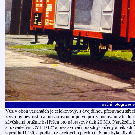
Tování fotografie 
Vůz v obou variantách je celokovový, s dvojdílnou přesuvnou stře
z výroby pevnostní a prostorovou přípravu pro zabudování v té do
závěskami pružnic byl řešen pro nápravový tlak 20 Mp. Narážedla
s rozvaděčem CV1-D12“ a přestavovači prázdný/ ložený a nákladní/
z profilu UE30, a podlaha z ocelového plechu tl. 6 mm byla přivaře