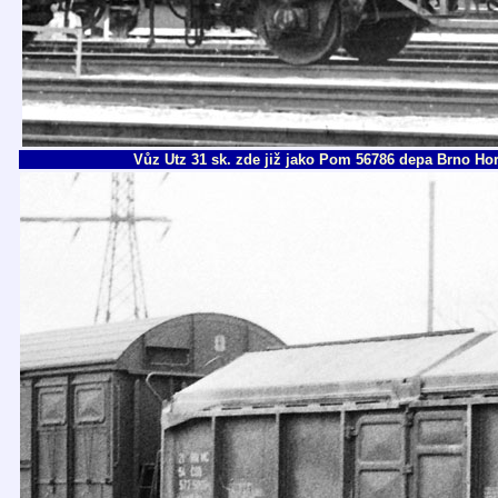
Vůz Utz 31 sk. zde již jako Pom 56786 depa Brno Horn