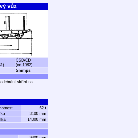
vý vůz
ČSD/ČD
81)
(od 1982)
Smmps
odebrání skříní na
motnost
52 t
řka
3100 mm
lka
14000 mm
9400 mm