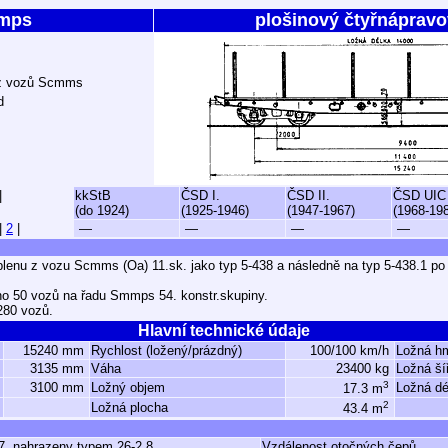
mps
plošinový čtyřnápravo
 z vozů Scmms
d
|
kkStB
ČSD I.
ČSD II.
ČSD UIC
(do 1924)
(1925-1946)
(1947-1967)
(1968-19
|
2
|
—
—
—
—
lenu z vozu Scmms (Oa) 11.sk. jako typ 5-438 a následně na typ 5-438.1 po 
no 50 vozů na řadu Smmps 54. konstr.skupiny.
280 vozů.
Hlavní technické údaje
15240 mm
Rychlost (ložený/prázdný)
100/100 km/h
Ložná h
3135 mm
Váha
23400 kg
Ložná ší
3
3100 mm
Ložný objem
Ložná dé
17.3 m
2
Ložná plocha
43.4 m
7, nahrazeny typem 26-2.8
Vzdálenost otočných čepů