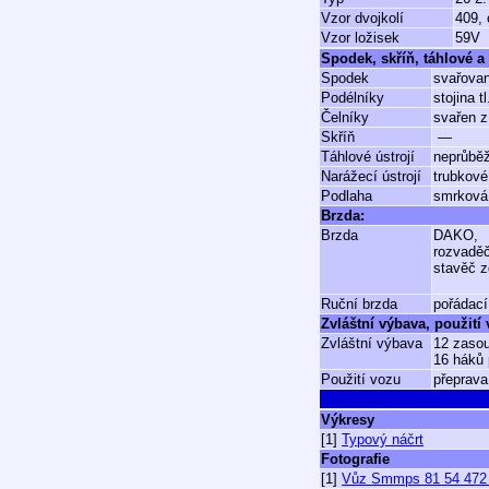
Vzor dvojkolí
409, 
Vzor ložisek
59V
Spodek, skříň, táhlové a 
Spodek
svařovan
Podélníky
stojina
Čelníky
svařen z
Skříň
—
Táhlové ústrojí
neprůběž
Narážecí ústrojí
trubkové
Podlaha
smrková 
Brzda:
Brzda
DAKO,
rozvadě
stavěč z
Ruční brzda
pořádací
Zvláštní výbava, použití
Zvláštní výbava
12 zasou
16 háků 
Použití vozu
přeprava
Výkresy
[1]
Typový náčrt
Fotografie
[1]
Vůz Smmps 81 54 472 2