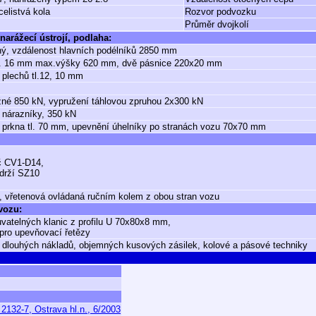
celistvá kola
Rozvor podvozku
Průměr dvojkolí
narážecí ústrojí, podlaha:
ý, vzdálenost hlavních podélníků 2850 mm
 tl. 16 mm max.výšky 620 mm, dvě pásnice 220x20 mm
 plechů tl.12, 10 mm
né 850 kN, vypružení táhlovou zpruhou 2x300 kN
 nárazníky, 350 kN
prkna tl. 70 mm, upevnění úhelníky po stranách vozu 70x70 mm
č CV1-D14,
drží SZ10
, vřetenová ovládaná ručním kolem z obou stran vozu
 vozu:
vatelných klanic z profilu U 70x80x8 mm,
pro upevňovací řetězy
 dlouhých nákladů, objemných kusových zásilek, kolové a pásové techniky
132-7, Ostrava hl.n., 6/2003