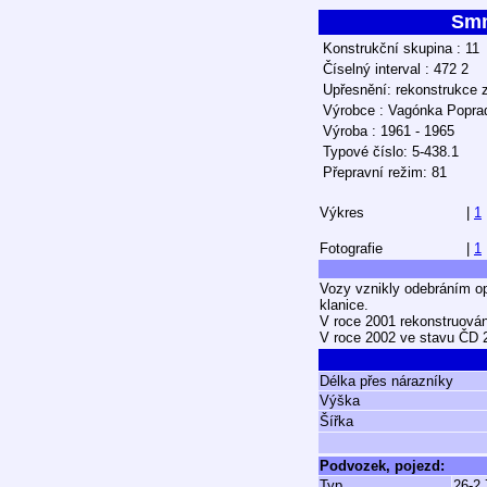
Sm
Konstrukční skupina : 11
Číselný interval : 472 2
Upřesnění: rekonstrukce
Výrobce : Vagónka Popra
Výroba : 1961 - 1965
Typové číslo: 5-438.1
Přepravní režim: 81
Výkres
|
1
Fotografie
|
1
Vozy vznikly odebráním op
klanice.
V roce 2001 rekonstruová
V roce 2002 ve stavu ČD 
Délka přes nárazníky
Výška
Šířka
Podvozek, pojezd:
Typ
26-2.