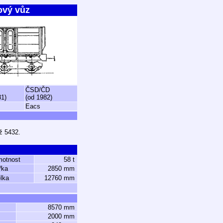
ový vůz
ČSD/ČD
81)
(od 1982)
Eacs
ž 5432.
motnost
58 t
řka
2850 mm
lka
12760 mm
8570 mm
2000 mm