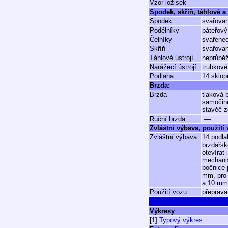
Vzor ložisek
Spodek, skříň, táhlové a 
Spodek
svařova
Podélníky
páteřový
Čelníky
svařenec
Skříň
svařovan
Táhlové ústrojí
neprůběž
Narážecí ústrojí
trubkové
Podlaha
14 sklop
Brzda:
Brzda
tlaková
samočin
stavěč 
Ruční brzda
—
Zvláštní výbava, použití
Zvláštní výbava
14 podla
brzdařsk
otevírat
mechani
bočnice 
mm, pro 
a 10 mm
Použití vozu
přeprava
Výkresy
[1]
Typový výkres