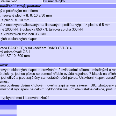
valivé 59V
Průměr dvojkolí
narážecí ústrojí, podlaha:
ný s páteřovým nosníkem
, lisované plechy tl. 8, 10 a 30 mm
 z plechu tl. 10 mm
á z ocelových válcovaných a lisovaných profilů a výplní z plechu tl.5 mm
né 1000 kN, šroubovka 850 kN, táhlová zpruha 300 kN
 s kroužkovou zpruhou 350 kN
ných podlahových klapek
 brzda DAKO GP, s rozvaděčem DAKO CV1-D14
ný odbrzďovač OS-1
zdrží SZ-10, 600 mm
 vozu:
hových sklopných klapek s otevíráním 2 ovládacími pákami umistěnými u ro
é plošiny, jednou pákou se pomocí hřídele ovládá najednou 7 klapek na přileh
 i jednotlivě a jsou zajištěny samostatně ruční pákou. Uzavírání klapek usna
smus,
jsou opatřeny dvěmi křídlovými dveřmi zajištenými závěrem UIC, zhotoveny j
možnost vyklápění na čelním výklopníku má vůz oteviratelné čelnice, profil 
 sypkých hmot i kusového zboží