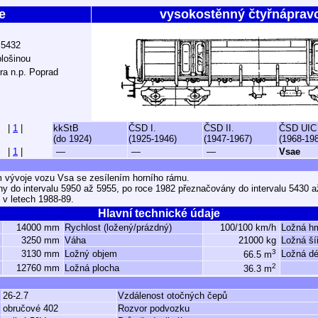
e
vysokostěnný čtyřnáprav
 5432
plošinou
ra n.p. Poprad
|
1
|
kkStB
ČSD I.
ČSD II.
ČSD UIC
(do 1924)
(1925-1946)
(1947-1967)
(1968-19
|
1
|
—
—
—
Vsae
 vývoje vozu Vsa se zesílením horního rámu.
y do intervalu 5950 až 5955, po roce 1982 přeznačovány do intervalu 5430 a
v letech 1988-89.
Hlavní technické údaje
14000 mm
Rychlost (ložený/prázdný)
100/100 km/h
Ložná h
3250 mm
Váha
21000 kg
Ložná ší
3
3130 mm
Ložný objem
Ložná dé
66.5 m
2
12760 mm
Ložná plocha
36.3 m
26-2.7
Vzdálenost otočných čepů
obručové 402
Rozvor podvozku