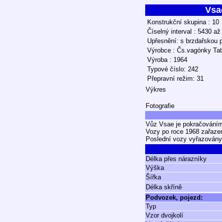
Vsa
Konstrukční skupina : 10
Číselný interval : 5430 až
Upřesnění: s brzdařskou 
Výrobce : Čs.vagónky Tat
Výroba : 1964
Typové číslo: 242
Přepravní režim: 31
Výkres
Fotografie
Vůz Vsae je pokračováním
Vozy po roce 1968 zařazen
Poslední vozy vyřazovány 
Délka přes nárazníky
Výška
Šířka
Délka skříně
Podvozek, pojezd:
Typ
Vzor dvojkolí