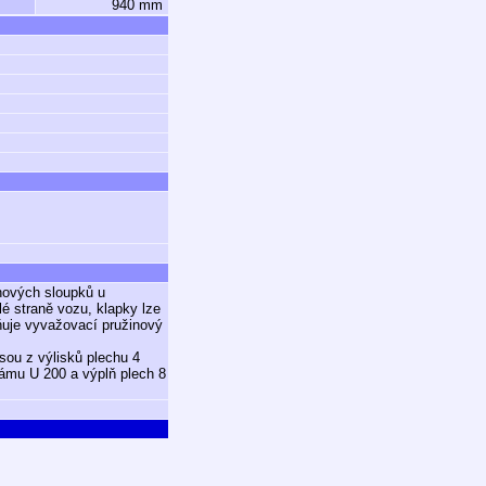
940 mm
hových sloupků u
lé straně vozu, klapky lze
dňuje vyvažovací pružinový
sou z výlisků plechu 4
rámu U 200 a výplň plech 8