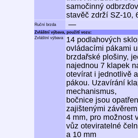
samočinný odbrzďo
stavěč zdrží SZ-10,
—
Ruční brzda
Zvláštní výbava, použití vozu:
Zvláštní výbava
14 podlahových sklo
ovládacími pákami u
brzdařské plošiny, j
najednou 7 klapek na
otevírat i jednotlivě
pákou. Uzavírání kl
mechanismus,
bočnice jsou opatře
zajištenými závěrem 
4 mm, pro možnost v
vůz oteviratelné čeln
a 10 mm