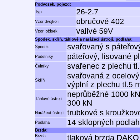
Podvozek, pojezd:
26-2.7
Typ
obručové 402
Vzor dvojkolí
valivé 59V
Vzor ložisek
Spodek, skříň, táhlové a narážecí ústrojí, podlaha:
svařovaný s páteřo
Spodek
páteřový, lisované p
Podélníky
svařenec z plechu t
Čelníky
svařovaná z ocelovýc
Skříň
výplní z plechu tl.5
neprůběžné 1000 kN,
Táhlové ústrojí
300 kN
trubkové s kroužkov
Narážecí ústrojí
14 sklopných podlah
Podlaha
Brzda:
Brzda
tlaková brzda DAK