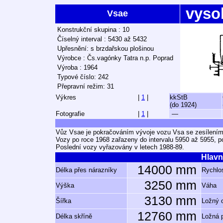
vyso
Vsae
Konstrukční skupina : 10
Číselný interval : 5430 až 5432
Upřesnění: s brzdařskou plošinou
Výrobce : Čs.vagónky Tatra n.p. Poprad
Výroba : 1964
Typové číslo: 242
Přepravní režim: 31
Výkres
|
1
|
kkStB
(do 1924)
Fotografie
|
1
|
—
Vůz Vsae je pokračováním vývoje vozu Vsa se zesílením
Vozy po roce 1968 zařazeny do intervalu 5950 až 5955, p
Poslední vozy vyřazovány v letech 1988-89.
Hlavn
14000 mm
Délka přes nárazníky
Rychlos
3250 mm
Výška
Váha
3130 mm
Šířka
Ložný 
12760 mm
Délka skříně
Ložná 