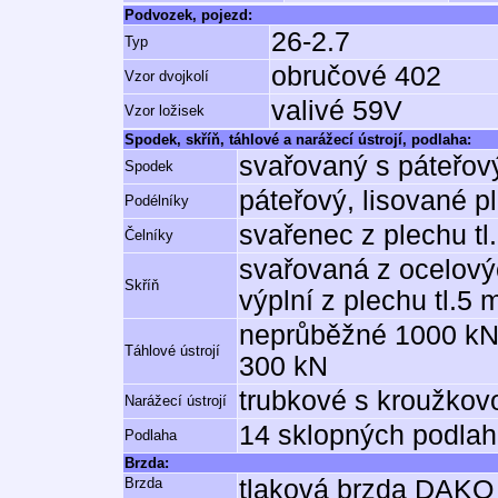
Podvozek, pojezd:
26-2.7
Typ
obručové 402
Vzor dvojkolí
valivé 59V
Vzor ložisek
Spodek, skříň, táhlové a narážecí ústrojí, podlaha:
svařovaný s páteřo
Spodek
páteřový, lisované p
Podélníky
svařenec z plechu t
Čelníky
svařovaná z ocelovýc
Skříň
výplní z plechu tl.5
neprůběžné 1000 kN,
Táhlové ústrojí
300 kN
trubkové s kroužkov
Narážecí ústrojí
14 sklopných podlah
Podlaha
Brzda:
Brzda
tlaková brzda DAK