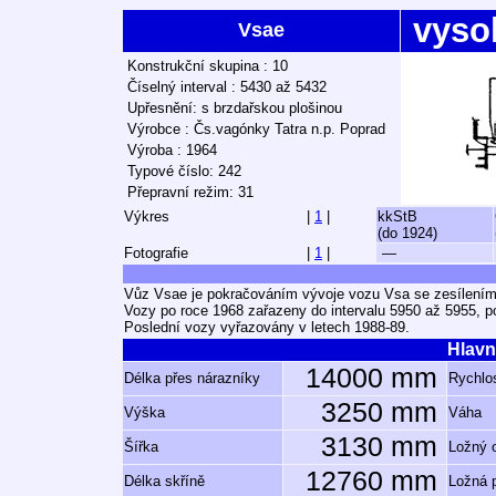
vyso
Vsae
Konstrukční skupina : 10
Číselný interval : 5430 až 5432
Upřesnění: s brzdařskou plošinou
Výrobce : Čs.vagónky Tatra n.p. Poprad
Výroba : 1964
Typové číslo: 242
Přepravní režim: 31
Výkres
|
1
|
kkStB
(do 1924)
Fotografie
|
1
|
—
Vůz Vsae je pokračováním vývoje vozu Vsa se zesílením
Vozy po roce 1968 zařazeny do intervalu 5950 až 5955, p
Poslední vozy vyřazovány v letech 1988-89.
Hlavn
14000 mm
Délka přes nárazníky
Rychlos
3250 mm
Výška
Váha
3130 mm
Šířka
Ložný 
12760 mm
Délka skříně
Ložná 