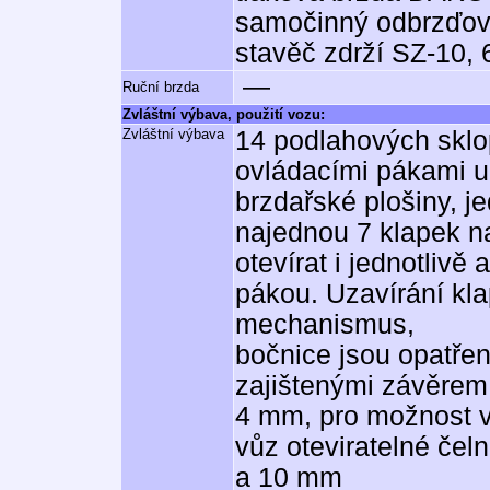
samočinný odbrzďo
stavěč zdrží SZ-10,
—
Ruční brzda
Zvláštní výbava, použití vozu:
Zvláštní výbava
14 podlahových sklo
ovládacími pákami u
brzdařské plošiny, j
najednou 7 klapek na
otevírat i jednotlivě
pákou. Uzavírání kl
mechanismus,
bočnice jsou opatře
zajištenými závěrem 
4 mm, pro možnost v
vůz oteviratelné čeln
a 10 mm