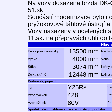
Na vozy dosazena brzda DK-
51.sk.
Součástí modernizace bylo i 
pryžokovové táhlové ústrojí a
Vozy nasazeny v ucelených so
11.sk. na přepravách uhlí d
Hlavn
13500 mm
Délka přes nárazníky
Rychlos
4000 mm
Výška
Váha
3074 mm
Šířka
Ložný 
12448 mm
Délka skříně
Ložná 
Podvozek, pojezd:
Y25Rs
Typ
Vz
428
Vzor dvojkolí
Ro
80V
Vzor ložisek
Pr
Spodek, skříň, táhlové a narážecí ústrojí, podlaha: