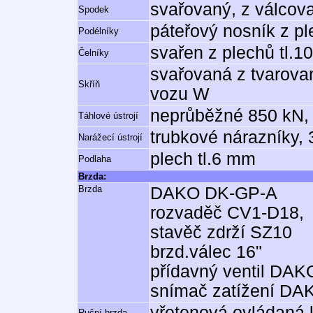
svařovaný, z válcov
Spodek
páteřový nosník z pl
Podélníky
svařen z plechů tl.
Čelníky
svařovaná z tvarovan
Skříň
vozu W
neprůběžné 850 kN, 
Táhlové ústrojí
trubkové nárazníky, 
Narážecí ústrojí
plech tl.6 mm
Podlaha
Brzda:
Brzda
DAKO DK-GP-A
rozvaděč CV1-D18,
stavěč zdrží SZ10
brzd.válec 16"
přídavný ventil DA
snímač zatížení DA
vřetenová ovládaná k
Ruční brzda