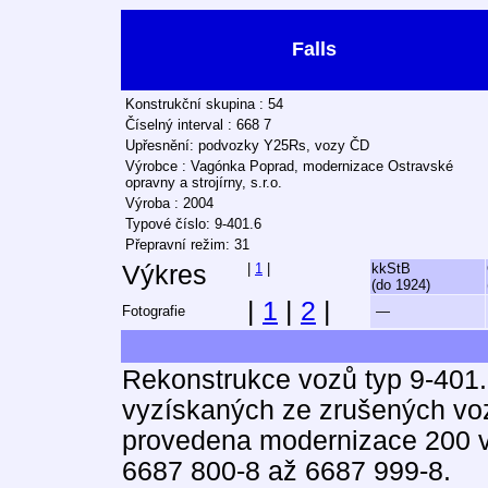
Falls
Konstrukční skupina : 54
Číselný interval : 668 7
Upřesnění: podvozky Y25Rs, vozy ČD
Výrobce : Vagónka Poprad, modernizace Ostravské
opravny a strojírny, s.r.o.
Výroba : 2004
Typové číslo: 9-401.6
Přepravní režim: 31
Výkres
|
1
|
kkStB
(do 1924)
|
1
|
2
|
Fotografie
—
Rekonstrukce vozů typ 9-40
vyzískaných ze zrušených vo
provedena modernizace 200 v
6687 800-8 až 6687 999-8.