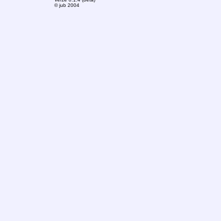
© jub 2004