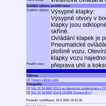
Zvláštní výbava, použití vozu:
Zvláštní výbava
Výsypné klapky:
Výsypné otvory v bo
klapky jsou odklopn
skříně.
Ovládání klapek je p
Pneumatické ovládán
plošině vozu. Oteví
klapky vozu najedno
Použití vozu
přeprava uhlí a koks
Výkresy
[1]
Typový výkres vozu
Fotografie
[1]
Vůz 31 54 6687 813-1 po dokončení modernizace v O
[2]
Vůz 31 54 6687 814-9 (3/2004 Ostrava hl.n.)
Poslední modifikace: 29.9.2004 19:42:06
Verze 0.1.4 (beta)