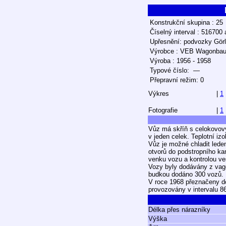
Konstrukční skupina : 25
Číselný interval : 516700
Upřesnění: podvozky Görl
Výrobce : VEB Wagonba
Výroba : 1956 - 1958
Typové číslo: —
Přepravní režim: 0
Výkres
|
1
Fotografie
|
1
Vůz má skříň s celokovov
v jeden celek. Teplotní iz
Vůz je možné chladit led
otvorů do podstropního ka
venku vozu a kontrolou v
Vozy byly dodávány z vag
budkou dodáno 300 vozů.
V roce 1968 přeznačeny do
provozovány v intervalu 8
Délka přes nárazníky
Výška