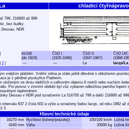
La
chladicí čtyřnáprav
 až 799, 216800 až 999
itz, bez budky
u Dessau, NDR
|
kkStB
ČSD I.
ČSD II.
ČSD UIC
(do 1924)
(1925-1946)
(1947-1967)
(1968-19
|
2
|
—
—
La
Iacqs/La
ým vnějším pláštěm. Vnitřní stěna je stále ještě dřevěné s obložením pozi
olace je z pěněné pryskyřice Piatherm.
em uloženým ve dvou nádržích o celkovém objemu 6 metrů nebo suchým lede
nálu. Pro provoz v zimním období byl vůz vybaven odbočkou parního topení 
estavěným teploměrem.
ónky Dessau v NDR pod označením La 516700 až 799 a další 216800 až 999.
 intervalu 837 2 čísla 502 a výše a označeny řadou Iacqs, od roku 1982 až 
61 5.
Hlavní technické údaje
16270 mm
Rychlost (ložený/prázdný)
100/100 km/h
Ložná h
4160 mm
Váha
33000 kg
Ložná ší