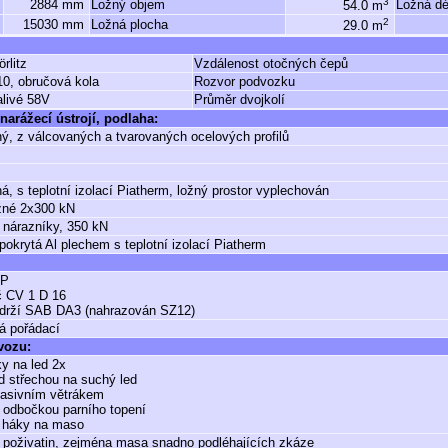
3
2884 mm
Ložný objem
Ložná dé
54.0 m
2
15030 mm
Ložná plocha
29.0 m
rlitz
Vzdálenost otočných čepů
10, obručová kola
Rozvor podvozku
alivé 58V
Průměr dvojkolí
narážecí ústrojí, podlaha:
ý, z válcovaných a tvarovaných ocelových profilů
á, s teplotní izolací Piatherm, ložný prostor vyplechován
žné 2x300 kN
 nárazníky, 350 kN
pokrytá Al plechem s teplotní izolací Piatherm
GP
č CV 1 D 16
zdrží SAB DA3 (nahrazován SZ12)
á pořádací
 vozu:
y na led 2x
d střechou na suchý led
pasivním větrákem
 odbočkou parního topení
s háky na maso
 poživatin, zejména masa snadno podléhajících zkáze