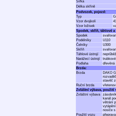
Šířka
Délka skříně
Podvozek, pojezd:
Typ
Gö
Vzor dvojkolí
4
Vzor ložisek
v
Spodek, skříň, táhlové a 
Spodek
svařovan
Podélníky
U110
Čelníky
U300
Skříň
svařovan
Táhlové ústrojí
neprůbě
Narážecí ústrojí
trubkové
Podlaha
dřevěná 
Brzda:
Brzda
DAKO 
rozvadě
stavěč 
Ruční brzda
vřetenov
Zvláštní výbava, použití
Zvláštní výbava
zásobník
kanál po
větrání 
vytápění
nosiče 
Použití vozu
přeprava