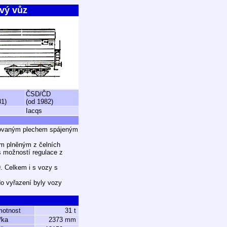
ový vůz
ČSD/ČD
81)
(od 1982)
Iacqs
nkovaným plechem spájeným
m plněným z čelních
s možností regulace z
 Celkem i s vozy s
do vyřazení byly vozy
motnost
31 t
řka
2373 mm