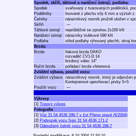
Spodek, skříň, táhlové a narážecí ústrojí, podlaha:
Spodek
svařovaný z tvarovaných podélníků, pod
Podélníky
lisované z plechu síly 6 mm a výztuh z 
Čelníky
nárazníkový nosník pružně uložen v sp
Skříň
—
Táhlové ústrojí
neprůběžné se zpruhou 2x200 kN
Narážecí ústrojí
nárazníky trubkové 590 kN
Podlaha
střed podlahy rýhovaný plechh, okraj b
Brzda:
Brzda
tlaková brzda DAKO
rozvaděč CV1-D 14
brzdový válec 14"
Ruční brzda
pořádací brzda vřetenová
Zvláštní výbava, použití vozu:
Zvláštní výbava
nárazníkový nosník, který je odpružen
Kontejnerové upevňovací prvky 5+5
Použití vozu
—
Výkresy
[1]
Typový výkres
Fotografie
[1]
Vůz 31 54 4536 296-7 v žst Přerov pravé (6/2004)
[2]
Podvozek vozu Sgjs 31 54 4536 171-2
[3]
Odpružený čelník vozu 31 54 4536 296-7
Poslední modifikace: 8.10.2004 21:50:10