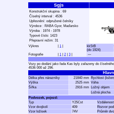
Sgjs
Konstrukční skupina : 69
Číselný interval : 4536
Upřesnění: odpružené čelníky
Výrobce : RABA Gyor, Maďarsko
Výroba : 1974 - 1978
Typové číslo: 1423
Přepravní režim: 31
Výkres
|
1
|
kkStB
(do 1924)
Fotografie
|
1
|
2
|
3
|
—
Vozy po dodání jako řada Kas byly zařazeny do číselného
4536 000 až 296.
Hlavn
Délka přes nárazníky
21840 mm
Rychlost (ložen
Výška
2525 mm
Váha
Šířka
2916 mm
Ložný objem
Ložná plocha
Podvozek, pojezd:
Typ
Y25Cst
Vzdálenost
Vzor dvojkolí
409
Rozvor po
Vzor ložisek
74V
Průměr dvo