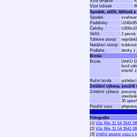
Vzor dvojkolí
4
Vzor ložisek
8
Spodek, skříň, táhlové a 
Spodek
svařovan
Podélníky
U240x85
Čelníky
U300x1
Skříň
2 pevná 
Táhlové ústrojí
neprůběž
Narážecí ústrojí
trubkové
Podlaha
desky z 
Brzda:
Brzda
DAKO D
brzd.vál
stavěč z
Ruční brzda
pořádací
Zvláštní výbava, použití
Zvláštní výbava
posuvný 
otevřené
30 upevň
Použití vozu
přeprava
Fotografie
[1]
Vůz Rils 31 54 3541 08
[2]
Vůz Rils 31 54 3541 08
[3]
Vnitřní prostor vozu s