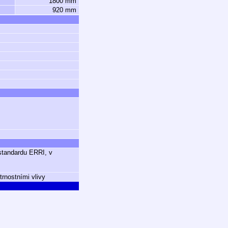
1800 mm
920 mm
standardu ERRI, v
rnostními vlivy