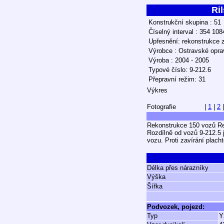
Ril
Konstrukční skupina : 51
Číselný interval : 354 10
Upřesnění: rekonstrukce 
Výrobce : Ostravské opravn
Výroba : 2004 - 2005
Typové číslo: 9-212.6
Přepravní režim: 31
Výkres
Fotografie
|
1
|
2
Rekonstrukce 150 vozů Re
Rozdílně od vozů 9-212.5 
vozu. Proti zavírání plach
Délka přes nárazníky
Výška
Šířka
Podvozek, pojezd:
Typ
Y