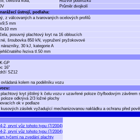
28, celistvá kola,
Rozvor podvozku
0V
Průměr dvojkolí
narážecí ústrojí, podlaha:
ý, z válcovaných a tvarovaných ocelových profilů
x9,5 mm
00x10 mm
čela, posuvný plachtový kryt na 16 obloucích
né, šroubovka 850 kN, vypružení pryžokovové
 nárazníky, 30 kJ, kategorie A
jehličnatého řeziva tl.50 mm
K-GP
ec 16"
drží SZ12
 ovládaná kolem na podélníku vozu
 vozu:
plachtový kryt jištěný k čelu vozu v uzavřené poloze čtyřbodovým závěrem 
 poloze odkrývá 2/3 ložné plochy
ovacích ok v podlaze
 kusových zásilek vyžadující mechanizovanou nakládku a ochranu před povět
4-2, první vůz tohoto typu (7/2004)
4-2, první vůz tohoto typu (7/2004)
 lam.tyčemi na zvedání plachty