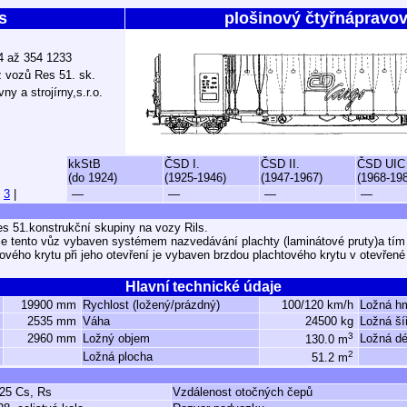
s
plošinový čtyřnápravo
84 až 354 1233
z vozů Res 51. sk.
y a strojírny,s.r.o.
kkStB
ČSD I.
ČSD II.
ČSD UIC
(do 1924)
(1925-1946)
(1947-1967)
(1968-19
|
3
|
—
—
—
—
s 51.konstrukční skupiny na vozy Rils.
je tento vůz vybaven systémem nazvedávání plachty (laminátové pruty)a tím
tového krytu při jeho otevření je vybaven brzdou plachtového krytu v otevřené
Hlavní technické údaje
19900 mm
Rychlost (ložený/prázdný)
100/120 km/h
Ložná h
2535 mm
Váha
24500 kg
Ložná ší
3
2960 mm
Ložný objem
Ložná dé
130.0 m
2
Ložná plocha
51.2 m
25 Cs, Rs
Vzdálenost otočných čepů