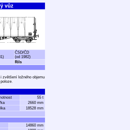
vý vůz
ČSD/ČD
81)
(od 1982)
Rils
 i zvětšení ložného objemu
 poloze.
motnost
55 t
řka
2660 mm
lka
18528 mm
14860 mm