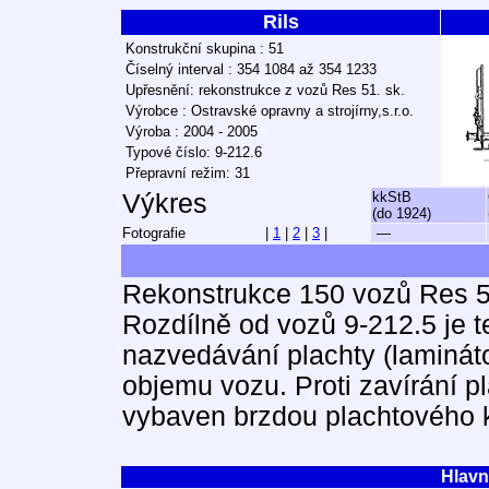
Rils
Konstrukční skupina : 51
Číselný interval : 354 1084 až 354 1233
Upřesnění: rekonstrukce z vozů Res 51. sk.
Výrobce : Ostravské opravny a strojírny,s.r.o.
Výroba : 2004 - 2005
Typové číslo: 9-212.6
Přepravní režim: 31
Výkres
kkStB
(do 1924)
Fotografie
|
1
|
2
|
3
|
—
Rekonstrukce 150 vozů Res 51
Rozdílně od vozů 9-212.5 je
nazvedávání plachty (lamináto
objemu vozu. Proti zavírání pl
vybaven brzdou plachtového k
Hlavn