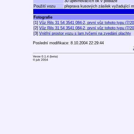
30 upevňovacích ok v podlaze
Použití vozu
přeprava kusových zásilek vyžadující m
Fotografie
[1]
Vůz Rils 31 54 3541 084-2, první vůz tohoto typu (7/2
[2]
Vůz Rils 31 54 3541 084-2, první vůz tohoto typu (7/2
[3]
Vnitřní prostor vozu s lam.tyčemi na zvedání plachty
Poslední modifikace: 8.10.2004 22:29:44
Verze 0.1.4 (beta)
© jub 2004