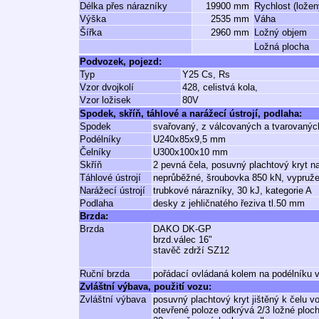
Délka přes nárazníky
19900 mm
Rychlost (ložen
Výška
2535 mm
Váha
Šířka
2960 mm
Ložný objem
Ložná plocha
Podvozek, pojezd:
Typ
Y25 Cs, Rs
Vzor dvojkolí
428, celistvá kola,
Vzor ložisek
80V
Spodek, skříň, táhlové a narážecí ústrojí, podlaha:
Spodek
svařovaný, z válcovaných a tvarovaných
Podélníky
U240x85x9,5 mm
Čelníky
U300x100x10 mm
Skříň
2 pevná čela, posuvný plachtový kryt n
Táhlové ústrojí
neprůběžné, šroubovka 850 kN, vypruž
Narážecí ústrojí
trubkové nárazníky, 30 kJ, kategorie A
Podlaha
desky z jehličnatého řeziva tl.50 mm
Brzda:
Brzda
DAKO DK-GP
brzd.válec 16"
stavěč zdrží SZ12
Ruční brzda
pořádací ovládaná kolem na podélníku 
Zvláštní výbava, použití vozu:
Zvláštní výbava
posuvný plachtový kryt jištěný k čelu
otevřené poloze odkrývá 2/3 ložné ploc