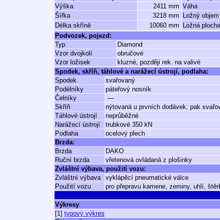
Výška
2411 mm
Váha
Šířka
3218 mm
Ložný objem
Délka skříně
10060 mm
Ložná ploch
Podvozek, pojezd:
Typ
Diamond
Vzor dvojkolí
obručové
Vzor ložisek
kluzné, později rek. na valivé
Spodek, skříň, táhlové a narážecí ústrojí, podlaha:
Spodek
svařovaný
Podélníky
páteřový nosník
Čelníky
—
Skříň
nýtovaná u prvních dodávek, pak svařo
Táhlové ústrojí
neprůběžné
Narážecí ústrojí
trubkové 350 kN
Podlaha
ocelový plech
Brzda:
Brzda
DAKO
Ruční brzda
vřetenová ovládaná z plošinky
Zvláštní výbava, použití vozu:
Zvláštní výbava
vyklápěcí pneumatické válce
Použití vozu
pro přepravu kamene, zeminy, uhlí, štěr
Výkresy
[1]
typový výkres