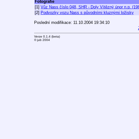
Fotografie
[1]
Vůz Nass číslo 048, SHR - Doly Vítězný únor n.p. (19
[2]
Podvozky vozu Nass s původními kluznými ložisky
Poslední modifikace: 11.10.2004 19:34:10
Verze 0.1.4 (beta)
© jub 2004