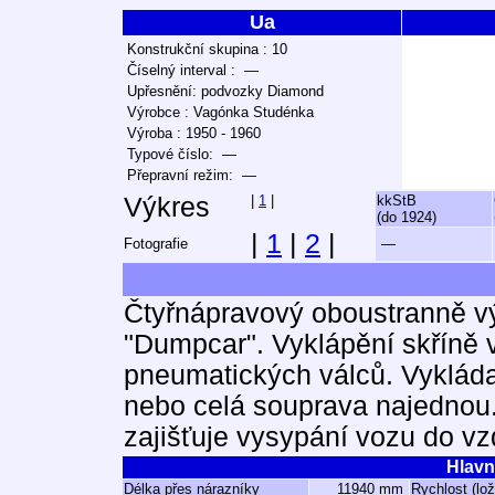
Ua
Konstrukční skupina : 10
Číselný interval : —
Upřesnění: podvozky Diamond
Výrobce : Vagónka Studénka
Výroba : 1950 - 1960
Typové číslo: —
Přepravní režim: —
Výkres
|
1
|
kkStB
(do 1924)
|
1
|
2
|
Fotografie
—
Čtyřnápravový oboustranně 
"Dumpcar". Vyklápění skříně 
pneumatických válců. Vykláda
nebo celá souprava najednou.
zajišťuje vysypání vozu do v
Hlavn
Délka přes nárazníky
11940 mm
Rychlost (lo