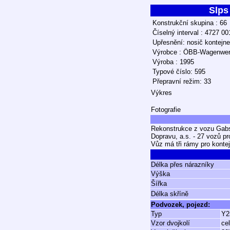
Slps
Konstrukční skupina : 66
Číselný interval : 4727 0
Upřesnění: nosič kontejn
Výrobce : ÖBB-Wagenwerk
Výroba : 1995
Typové číslo: 595
Přepravní režim: 33
Výkres
Fotografie
Rekonstrukce z vozu Gabs
Dopravu, a.s. - 27 vozů p
Vůz má tři rámy pro konte
Délka přes nárazníky
Výška
Šířka
Délka skříně
Podvozek, pojezd:
Typ
Y2
Vzor dvojkolí
ce