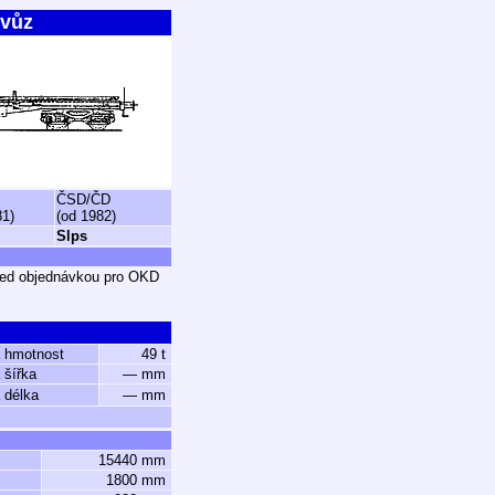
 vůz
ČSD/ČD
81)
(od 1982)
Slps
řed objednávkou pro OKD
 hmotnost
49 t
 šířka
— mm
 délka
— mm
15440 mm
1800 mm