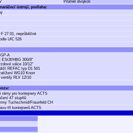
V
Průměr dvojkolí
narážecí ústrojí, podlaha:
ný
 F 27.01, neprůběžné
odle UIC 526
n GP-A
č ESt3f/HBG 300/8"
brzdové válce 10/12"
zdrží REFAC typ D1 501
zatížení WG10 Knorr
 ventily RLV 12/10
 vozu:
né rámy pro kontejnery ACTS
očení 47 stupňů
firmy Tuchschmid/Fraunfeld CH
ravu tří kontejnerů ACTS