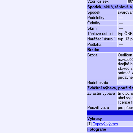
Vzor ložisek
80
Spodek, skříň, táhlové a 
Spodek
svařova
Podélníky
—
Čelníky
—
Skříň
—
Táhlové ústrojí
typ ÖBB
Narážecí ústrojí
typ U3 p
Podlaha
—
Brzda:
Brzda
Oerliko
rozvadě
dvojité 
stavěč 
snímač 
přídavné
Ruční brzda
—
Zvláštní výbava, použití
Zvláštní výbava
tři otoč
úhel vyt
licence 
Použití vozu
pro přep
Výkresy
[1]
Typový výkres
Fotografie