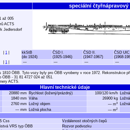
speciální čtyřnápravový
01 až 005
erů ACTS
 Jedlersdorf
|
1
|
kkStB
ČSD I.
ČSD II.
ČSD UIC
(do 1924)
(1925-1946)
(1947-1967)
(1968-19
|
1
|
—
—
—
—
 1810 ÖBB. Tyto vozy byly pro ÖBB vyrobeny v roce 1972. Rekonstrukce p
ro ÖBB - 31 81 4727 024 až 051.
jnery ACTS.
Hlavní technické údaje
20880 mm
Rychlost (ložený/prázdný)
100/120 km/h
Ložná
1840 mm
Váha
26900 kg
Ložná
3
2760 mm
Ložný objem
Ložná
— m
2
— mm
Ložná plocha
— m
5 Css
Vzdálenost otočných čepů
listvá VRS typ ÖBB
Rozvor podvozku