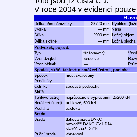
Toto jsou již čísla ČD.
V roce 2004 v evidenci pouze
Hlavn
Délka přes nárazníky
23720 mm
Rychlost (lož
Výška
— mm
Váha
Šířka
2900 mm
Ložný objem
Délka skříně
— mm
Ložná plocha
Podvozek, pojezd:
Typ
třínápravový
Vzdá
Vzor dvojkolí
obručové
Rozv
Vzor ložisek
—
Prům
Spodek, skříň, táhlové a narážecí ústrojí, podlaha:
Spodek
most svařovaný
Podélníky
—
Čelníky
součástí podvozku
Skříň
—
Táhlové ústrojí
neprůběžné s vypružením 2x200 kN
Narážecí ústrojí
trubkové, 590 kN
Podlaha
ocelová
Brzda:
Brzda
tlaková brzda DAKO
rozvaděč DAKO CV1-D14
stavěč zdrží SZ10
Ruční brzda
vřetenová