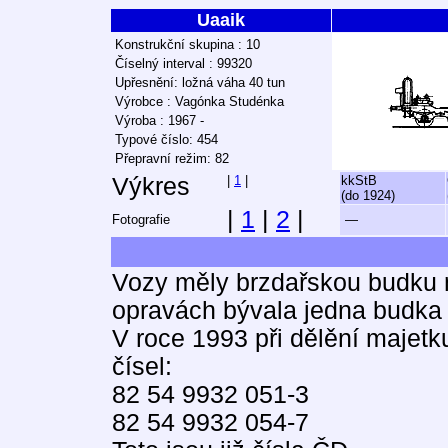
Uaaik
Konstrukční skupina : 10
Číselný interval : 99320
Upřesnění: ložná váha 40 tun
Výrobce : Vagónka Studénka
Výroba : 1967 -
Typové číslo: 454
Přepravní režim: 82
Výkres
|
1
|
kkStB
(do 1924)
|
1
|
2
|
Fotografie
—
Vozy měly brzdařskou budku 
opravách bývala jedna budka
V roce 1993 při dělění majet
čísel:
82 54 9932 051-3
82 54 9932 054-7