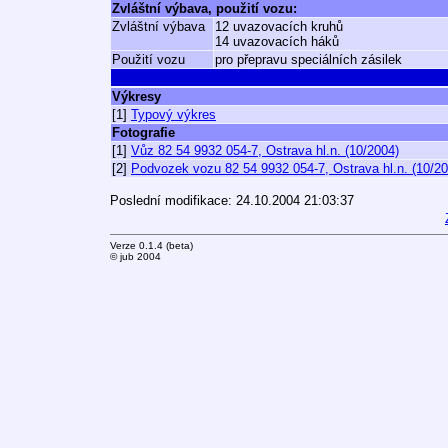
Zvláštní výbava, použití vozu:
Zvláštní výbava
12 uvazovacích kruhů
14 uvazovacích háků
Použití vozu
pro přepravu speciálních zásilek
Výkresy
[1]
Typový výkres
Fotografie
[1]
Vůz 82 54 9932 054-7, Ostrava hl.n. (10/2004)
[2]
Podvozek vozu 82 54 9932 054-7, Ostrava hl.n. (10/20
Poslední modifikace: 24.10.2004 21:03:37
Verze 0.1.4 (beta)
© jub 2004