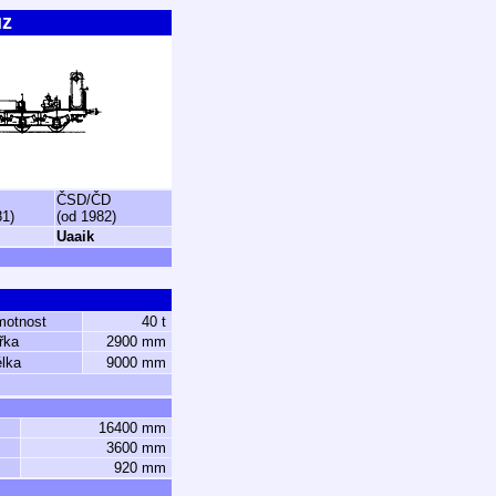
ůz
ČSD/ČD
81)
(od 1982)
Uaaik
motnost
40 t
řka
2900 mm
lka
9000 mm
16400 mm
3600 mm
920 mm