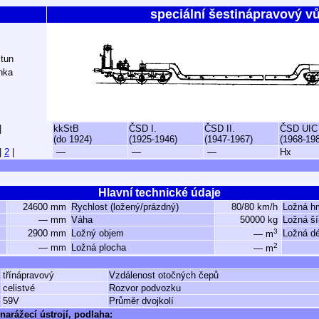
speciální šestinápravový v
 tun
nka
|
kkStB
ČSD I.
ČSD II.
ČSD UIC
(do 1924)
(1925-1946)
(1947-1967)
(1968-19
|
2
|
—
—
—
Hx
Hlavní technické údaje
24600 mm
Rychlost (ložený/prázdný)
80/80 km/h
Ložná h
— mm
Váha
50000 kg
Ložná ší
3
2900 mm
Ložný objem
Ložná dé
— m
2
— mm
Ložná plocha
— m
třínápravový
Vzdálenost otočných čepů
celistvé
Rozvor podvozku
59V
Průměr dvojkolí
narážecí ústrojí, podlaha: