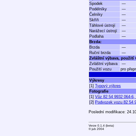
Spodek
—
Podélníky
—
Čelníky
—
Skříň
—
Táhlové ústrojí
—
Narážecí ústrojí
—
Podlaha
—
Brzda:
Brzda
—
Ruční brzda
—
Zvláštní výbava, použití
Zvláštní výbava
—
Použití vozu
pro přep
Výkresy
[1]
Typový výkres
Fotografie
[1]
Vůz 82 54 9932 064-6, 
[2]
Podvozek vozu 82 54 99
Poslední modifikace: 24.1
Verze 0.1.4 (beta)
© jub 2004