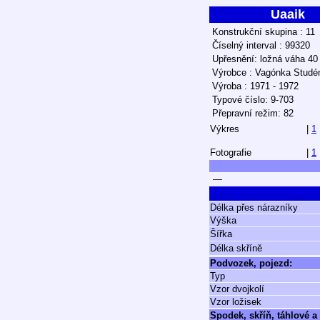
Uaaik
Konstrukční skupina : 11
Číselný interval : 99320
Upřesnění: ložná váha 40
Výrobce : Vagónka Studé
Výroba : 1971 - 1972
Typové číslo: 9-703
Přepravní režim: 82
Výkres
|
1
Fotografie
|
1
—
Délka přes nárazníky
Výška
Šířka
Délka skříně
Podvozek, pojezd:
Typ
Vzor dvojkolí
Vzor ložisek
Spodek, skříň, táhlové a 