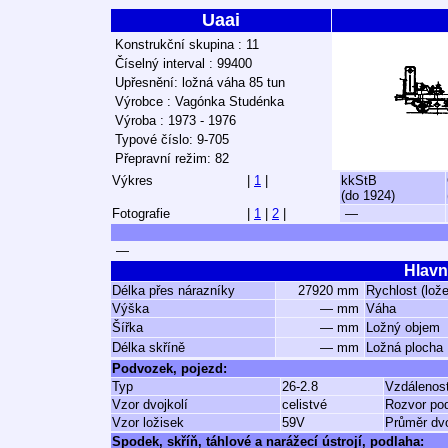
Uaai
Konstrukční skupina : 11
Číselný interval : 99400
Upřesnění: ložná váha 85 tun
Výrobce : Vagónka Studénka
Výroba : 1973 - 1976
Typové číslo: 9-705
Přepravní režim: 82
Výkres
|
1
|
kkStB
(do 1924)
Fotografie
|
1
|
2
|
—
—
Hlavn
Délka přes nárazníky
27920 mm
Rychlost (lož
Výška
— mm
Váha
Šířka
— mm
Ložný objem
Délka skříně
— mm
Ložná plocha
Podvozek, pojezd:
Typ
26-2.8
Vzdálenos
Vzor dvojkolí
celistvé
Rozvor po
Vzor ložisek
59V
Průměr dvo
Spodek, skříň, táhlové a narážecí ústrojí, podlaha: