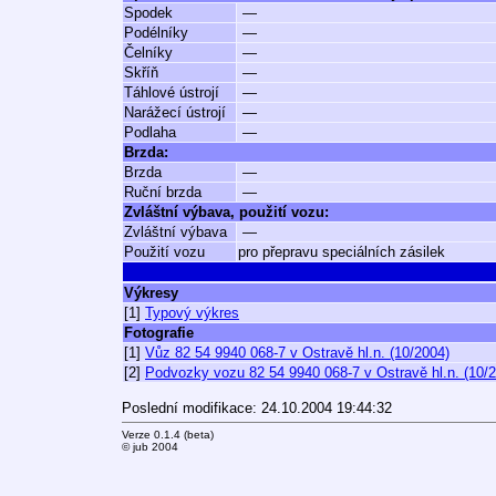
Spodek
—
Podélníky
—
Čelníky
—
Skříň
—
Táhlové ústrojí
—
Narážecí ústrojí
—
Podlaha
—
Brzda:
Brzda
—
Ruční brzda
—
Zvláštní výbava, použití vozu:
Zvláštní výbava
—
Použití vozu
pro přepravu speciálních zásilek
Výkresy
[1]
Typový výkres
Fotografie
[1]
Vůz 82 54 9940 068-7 v Ostravě hl.n. (10/2004)
[2]
Podvozky vozu 82 54 9940 068-7 v Ostravě hl.n. (10/
Poslední modifikace: 24.10.2004 19:44:32
Verze 0.1.4 (beta)
© jub 2004