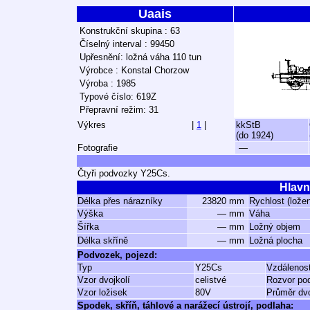
Uaais
Konstrukční skupina : 63
Číselný interval : 99450
Upřesnění: ložná váha 110 tun
Výrobce : Konstal Chorzow
Výroba : 1985
Typové číslo: 619Z
Přepravní režim: 31
Výkres
|
1
|
kkStB
(do 1924)
Fotografie
—
Čtyři podvozky Y25Cs.
Hlavn
Délka přes nárazníky
23820 mm
Rychlost (lože
Výška
— mm
Váha
Šířka
— mm
Ložný objem
Délka skříně
— mm
Ložná plocha
Podvozek, pojezd:
Typ
Y25Cs
Vzdálenos
Vzor dvojkolí
celistvé
Rozvor po
Vzor ložisek
80V
Průměr dvo
Spodek, skříň, táhlové a narážecí ústrojí, podlaha: