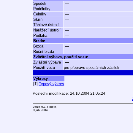
Spodek
—
Podélníky
—
Čelníky
—
Skříň
—
Táhlové ústrojí
—
Narážecí ústrojí
—
Podlaha
—
Brzda:
Brzda
—
Ruční brzda
—
Zvláštní výbava, použití vozu:
Zvláštní výbava
—
Použití vozu
pro přepravu speciálních zásilek
Výkresy
[1]
Typový výkres
Poslední modifikace: 24.10.2004 21:05:24
Verze 0.1.4 (beta)
© jub 2004