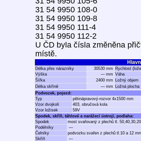
31 54 9950 105-6
31 54 9950 108-0
31 54 9950 109-8
31 54 9950 111-4
31 54 9950 112-2
U ČD byla čísla změněna přič
místě.
Hlavn
Délka přes nárazníky
30530 mm
Rychlost (lož
Výška
— mm
Váha
Šířka
2400 mm
Ložný objem
Délka skříně
— mm
Ložná plocha
Podvozek, pojezd:
Typ
pětinápravový-rozvor 4x1500 mm
Vzor dvojkolí
403, obručová kola
Vzor ložisek
59V
Spodek, skříň, táhlové a narážecí ústrojí, podlaha:
Spodek
most svařovaný z plechů tl. 50,40,30,2
Podélníky
—
Čelníky
podvozku svařen z plechů tl.10 a 12 m
Skříň
—