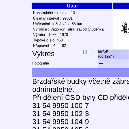
Uaai
Konstrukční skupina : 10
Číselný interval : 99501
Upřesnění: ložná váha 85 tun
Výrobce : Vagónky Tatra, závod Studénka
Výroba : 1966 - 1970
Typové číslo: 453
Přepravní režim: 82
Výkres
|
1
|
kkStB
(do 1924)
Fotografie
—
Brzdařské budky včetně zábra
odnímatelné.
Při dělení ČSD byly ČD přiděl
31 54 9950 100-7
31 54 9950 102-3
31 54 9950 104-9