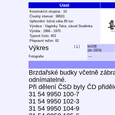
Uaai
Konstrukční skupina : 10
Číselný interval : 99501
Upřesnění: ložná váha 85 tun
Výrobce : Vagónky Tatra, závod Studénka
Výroba : 1966 - 1970
Typové číslo: 453
Přepravní režim: 82
Výkres
|
1
|
kkStB
(do 1924)
Fotografie
—
Brzdařské budky včetně zábra
odnímatelné.
Při dělení ČSD byly ČD přiděl
31 54 9950 100-7
31 54 9950 102-3
31 54 9950 104-9