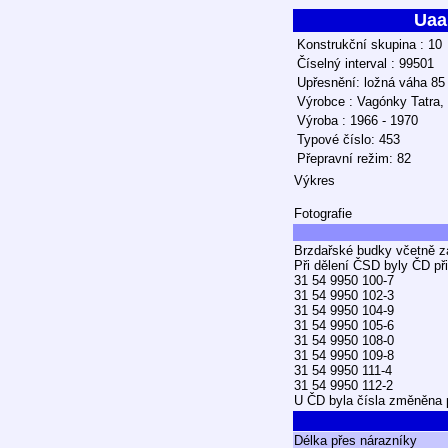
Uaa
Konstrukční skupina : 10
Číselný interval : 99501
Upřesnění: ložná váha 85
Výrobce : Vagónky Tatra,
Výroba : 1966 - 1970
Typové číslo: 453
Přepravní režim: 82
Výkres
Fotografie
Brzdařské budky včetně z
Při dělení ČSD byly ČD př
31 54 9950 100-7
31 54 9950 102-3
31 54 9950 104-9
31 54 9950 105-6
31 54 9950 108-0
31 54 9950 109-8
31 54 9950 111-4
31 54 9950 112-2
U ČD byla čísla změněna p
Délka přes nárazníky