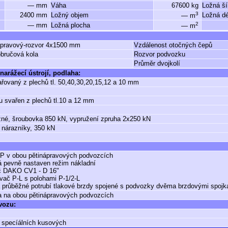
— mm
Váha
67600 kg
Ložná ší
3
2400 mm
Ložný objem
Ložná dé
— m
2
— mm
Ložná plocha
— m
ápravový-rozvor 4x1500 mm
Vzdálenost otočných čepů
obručová kola
Rozvor podvozku
Průměr dvojkolí
narážecí ústrojí, podlaha:
řovaný z plechů tl. 50,40,30,20,15,12 a 10 mm
 svařen z plechů tl.10 a 12 mm
né, šroubovka 850 kN, vypružení zpruha 2x250 kN
 nárazníky, 350 kN
 v obou pětinápravových podvozcích
 pevně nastaven režim nákladní
č DAKO CV1 - D 16"
vač P-L s polohami P-1/2-L
průběžné potrubí tlakové brzdy spojené s podvozky dvěma brzdovými spojk
 na obou pětinápravových podvozcích
 vozu:
 specíálních kusových