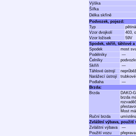
Výška
Šířka
Délka skříně
Podvozek, pojezd:
Typ
pětin
Vzor dvojkolí
403, 
Vzor ložisek
59V
Spodek, skříň, táhlové a 
Spodek
most sva
Podélníky
—
Čelníky
podvozku
Skříň
—
Táhlové ústrojí
neprůběž
Narážecí ústrojí
trubkové
Podlaha
—
Brzda:
Brzda
DAKO-GP
brzda má
rozvadě
přestavo
Most má 
Ruční brzda
umístěna
Zvláštní výbava, použití
Zvláštní výbava
—
Použití vozu
přeprava