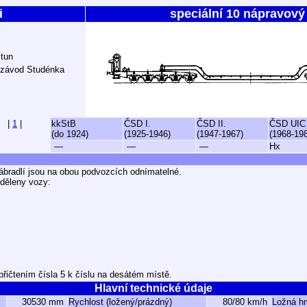
i
speciální 10 nápravový
 tun
 závod Studénka
|
1
|
kkStB
ČSD I.
ČSD II.
ČSD UIC
(do 1924)
(1925-1946)
(1947-1967)
(1968-19
—
—
—
Hx
ábradlí jsou na obou podvozcích odnímatelné.
iděleny vozy:
řičtením čísla 5 k číslu na desátém místě.
Hlavní technické údaje
30530 mm
Rychlost (ložený/prázdný)
80/80 km/h
Ložná h