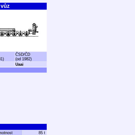
 vůz
ČSD/ČD
81)
(od 1982)
Uaai
motnost
85 t