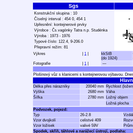
Sgs
Konstrukční skupina : 10
Číselný interval : 454 0, 454 1
Upřesnění: kontejnerové prvky
Výrobce : Čs.vagónky Tatra n.p. Studénka
Výroba : 1973 - 1976
Typové číslo: 122.4, 9-206.0
Přepravní režim: 81
Výkres
|
1
|
kkStB
(do 1924)
Fotografie
|
1
|
—
Plošinový vůz s klanicemi s kontejnerovou výbavou. Dnes
Hlavn
Délka přes nárazníky
20040 mm
Rychlost (ložen
Výška
2680 mm
Váha
Šířka
2780 mm
Ložný objem
Ložná plocha
Podvozek, pojezd:
Typ
26-2.8
Vzdá
Vzor dvojkolí
celistvé 409
Rozv
Vzor ložisek
valivé 59V
Průmě
Spodek, skříň, táhlové a narážecí ústrojí, podlaha: