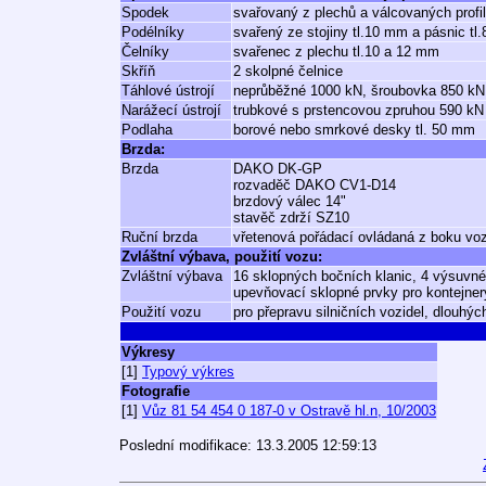
Spodek
svařovaný z plechů a válcovaných profi
Podélníky
svařený ze stojiny tl.10 mm a pásnic tl
Čelníky
svařenec z plechu tl.10 a 12 mm
Skříň
2 skolpné čelnice
Táhlové ústrojí
neprůběžné 1000 kN, šroubovka 850 kN,
Narážecí ústrojí
trubkové s prstencovou zpruhou 590 kN
Podlaha
borové nebo smrkové desky tl. 50 mm
Brzda:
Brzda
DAKO DK-GP
rozvaděč DAKO CV1-D14
brzdový válec 14"
stavěč zdrží SZ10
Ruční brzda
vřetenová pořádací ovládaná z boku vo
Zvláštní výbava, použití vozu:
Zvláštní výbava
16 sklopných bočních klanic, 4 výsuvné
upevňovací sklopné prvky pro kontejnery
Použití vozu
pro přepravu silničních vozidel, dlouhý
Výkresy
[1]
Typový výkres
Fotografie
[1]
Vůz 81 54 454 0 187-0 v Ostravě hl.n, 10/2003
Poslední modifikace: 13.3.2005 12:59:13