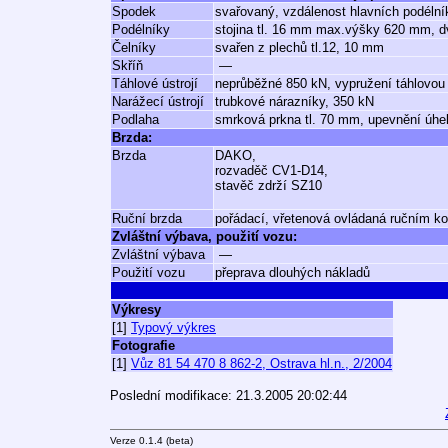
Spodek
svařovaný, vzdálenost hlavních podéln
Podélníky
stojina tl. 16 mm max.výšky 620 mm, 
Čelníky
svařen z plechů tl.12, 10 mm
Skříň
—
Táhlové ústrojí
neprůběžné 850 kN, vypružení táhlovou
Narážecí ústrojí
trubkové nárazníky, 350 kN
Podlaha
smrková prkna tl. 70 mm, upevnění úhe
Brzda:
Brzda
DAKO,
rozvaděč CV1-D14,
stavěč zdrží SZ10
Ruční brzda
pořádací, vřetenová ovládaná ručním k
Zvláštní výbava, použití vozu:
Zvláštní výbava
—
Použití vozu
přeprava dlouhých nákladů
Výkresy
[1]
Typový výkres
Fotografie
[1]
Vůz 81 54 470 8 862-2, Ostrava hl.n., 2/2004
Poslední modifikace: 21.3.2005 20:02:44
Verze 0.1.4 (beta)