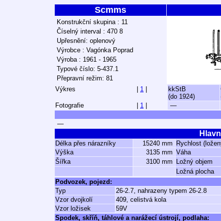
Scmms
Konstrukční skupina : 11
Číselný interval : 470 8
Upřesnění: oplenový
Výrobce : Vagónka Poprad
Výroba : 1961 - 1965
Typové číslo: 5-437.1
Přepravní režim: 81
Výkres
|
1
|
kkStB
(do 1924)
Fotografie
|
1
|
—
—
Hlavn
Délka přes nárazníky
15240 mm
Rychlost (ložen
Výška
3135 mm
Váha
Šířka
3100 mm
Ložný objem
Ložná plocha
Podvozek, pojezd:
Typ
26-2.7, nahrazeny typem 26-2.8
Vzor dvojkolí
409, celistvá kola
Vzor ložisek
59V
Spodek, skříň, táhlové a narážecí ústrojí, podlaha: