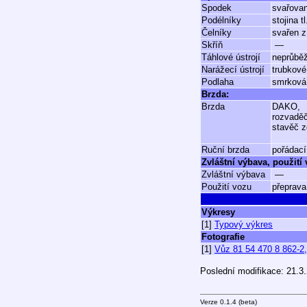
Spodek
svařovan
Podélníky
stojina
Čelníky
svařen z
Skříň
—
Táhlové ústrojí
neprůběž
Narážecí ústrojí
trubkové
Podlaha
smrková 
Brzda:
Brzda
DAKO,
rozvadě
stavěč z
Ruční brzda
pořádací
Zvláštní výbava, použití
Zvláštní výbava
—
Použití vozu
přeprava
Výkresy
[1]
Typový výkres
Fotografie
[1]
Vůz 81 54 470 8 862-2,
Poslední modifikace: 21.3
Verze 0.1.4 (beta)