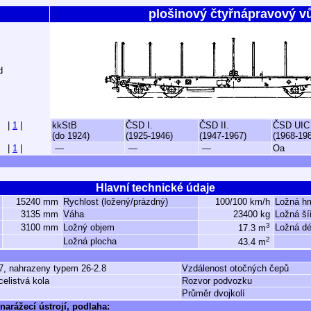
plošinový čtyřnápravový v
d
|
1
|
kkStB
ČSD I.
ČSD II.
ČSD UIC
(do 1924)
(1925-1946)
(1947-1967)
(1968-19
|
1
|
—
—
—
Oa
Hlavní technické údaje
15240 mm
Rychlost (ložený/prázdný)
100/100 km/h
Ložná h
3135 mm
Váha
23400 kg
Ložná ší
3
3100 mm
Ložný objem
Ložná dé
17.3 m
2
Ložná plocha
43.4 m
7, nahrazeny typem 26-2.8
Vzdálenost otočných čepů
celistvá kola
Rozvor podvozku
Průměr dvojkolí
narážecí ústrojí, podlaha: