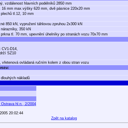
ý, vzdálenost hlavních podélníků 2850 mm
 tl. 16 mm max.výšky 620 mm, dvě pásnice 220x20 mm
 plechů tl.12, 10 mm
né 850 kN, vypružení táhlovou zpruhou 2x300 kN
 nárazníky, 350 kN
prkna tl. 70 mm, upevnění úhelníky po stranách vozu 70x70 mm
č CV1-D14,
drží SZ10
, vřetenová ovládaná ručním kolem z obou stran vozu
 vozu:
 dlouhých nákladů
 Ostrava hl.n., 2/2004
.2005 20:02:44
Zpět na katalog