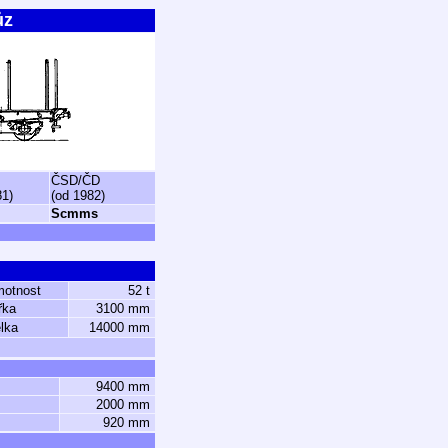
ůz
ČSD/ČD
81)
(od 1982)
Scmms
motnost
52 t
řka
3100 mm
lka
14000 mm
9400 mm
2000 mm
920 mm