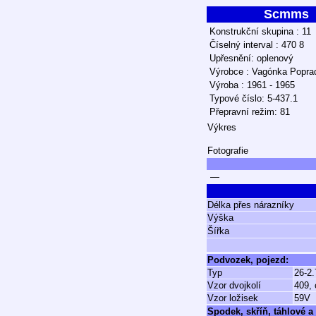
Scmms
Konstrukční skupina : 11
Číselný interval : 470 8
Upřesnění: oplenový
Výrobce : Vagónka Popra
Výroba : 1961 - 1965
Typové číslo: 5-437.1
Přepravní režim: 81
Výkres
Fotografie
—
Délka přes nárazníky
Výška
Šířka
Podvozek, pojezd:
Typ
26-2.
Vzor dvojkolí
409, 
Vzor ložisek
59V
Spodek, skříň, táhlové a 