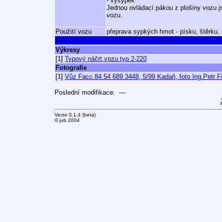
- výsypek
Jednou ovládací pákou z plošiny vozu js
vozu.
Použití vozu
přeprava sypkých hmot - písku, štěrku,
Výkresy
[1]
Typový náčrt vozu typ 2-220
Fotografie
[1]
Vůz Facc 84 54 689 3448, 5/99 Kadaň, foto Ing.Petr F
Poslední modifikace: —
Verze 0.1.4 (beta)
© jub 2004