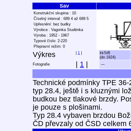
Sav
Konstrukční skupina : 10
Číselný interval : 689 4 až 689 5
Upřesnění: bez budky
Výrobce : Vagonka Studénka
Výroba : 1952 - 1967
Typové číslo: 2-220
Přepravní režim: 0
Výkres
|
1
|
kkStB
(do 1924)
|
1
|
Fotografie
—
Technické podmínky TPE 36-2
typ 28.4, ještě i s kluznými l
budkou bez tlakové brzdy. Po
je pouze s plošinami.
Typ 28.4 vybaven brzdou Boži
ČD převzaly od ČSD celkem 