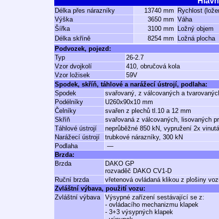
Hlavn
Délka přes nárazníky
13740 mm
Rychlost (lože
Výška
3650 mm
Váha
Šířka
3100 mm
Ložný objem
Délka skříně
8254 mm
Ložná plocha
Podvozek, pojezd:
Typ
26-2.7
Vzor dvojkolí
410, obručová kola
Vzor ložisek
59V
Spodek, skříň, táhlové a narážecí ústrojí, podlaha:
Spodek
svařovaný, z válcovaných a tvarovaných
Podélníky
U260x90x10 mm
Čelníky
svařen z plechů tl.10 a 12 mm
Skříň
svařovaná z válcovaných, lisovaných pro
Táhlové ústrojí
neprůběžné 850 kN, vypružení 2x vinut
Narážecí ústrojí
trubkové nárazníky, 300 kN
Podlaha
—
Brzda:
Brzda
DAKO GP
rozvaděč DAKO CV1-D
Ruční brzda
vřetenová ovládaná klikou z plošiny vo
Zvláštní výbava, použití vozu:
Zvláštní výbava
Výsypné zařízení sestávající se z:
- ovládacího mechanizmu klapek
- 3+3 výsypných klapek