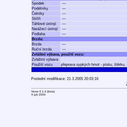
Spodek
—
Podélníky
—
Čelníky
—
Skříň
—
Táhlové ústrojí
—
Narážecí ústrojí
—
Podlaha
—
Brzda:
Brzda
—
Ruční brzda
—
Zvláštní výbava, použití vozu:
Zvláštní výbava
Použití vozu
přeprava sypkých hmot - písku, štěrku,
Poslední modifikace: 21.3.2005 20:03:16
Verze 0.1.4 (beta)
© jub 2004