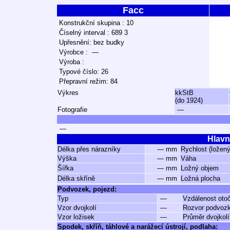
Facc
Konstrukční skupina : 10
Číselný interval : 689 3
Upřesnění: bez budky
Výrobce : —
Výroba :
Typové číslo: 26
Přepravní režim: 84
Výkres
kkStB
(do 1924)
Fotografie
—
—
Hlavn
Délka přes nárazníky
— mm
Rychlost (ložen
Výška
— mm
Váha
Šířka
— mm
Ložný objem
Délka skříně
— mm
Ložná plocha
Podvozek, pojezd:
Typ
—
Vzdálenost oto
Vzor dvojkolí
—
Rozvor podvoz
Vzor ložisek
—
Průměr dvojkolí
Spodek, skříň, táhlové a narážecí ústrojí, podlaha: