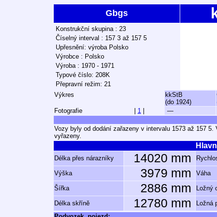
Gbgs
Konstrukční skupina : 23
Číselný interval : 157 3 až 157 5
Upřesnění: výroba Polsko
Výrobce : Polsko
Výroba : 1970 - 1971
Typové číslo: 208K
Přepravní režim: 21
Výkres
kkStB
(do 1924)
Fotografie
|
1
|
—
Vozy byly od dodání zařazeny v intervalu 1573 až 157 5.
vyřazeny.
Hlavn
14020 mm
Délka přes nárazníky
Rychlos
3979 mm
Výška
Váha
2886 mm
Šířka
Ložný 
12780 mm
Délka skříně
Ložná 
Podvozek, pojezd: