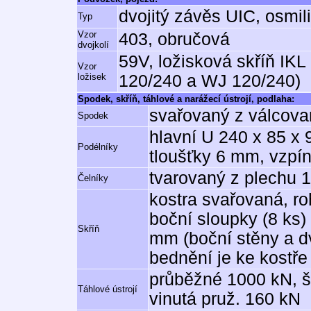
dvojitý závěs UIC, osmil
Typ
Vzor
403, obručová
dvojkolí
59V, ložisková skříň IKL
Vzor
ložisek
120/240 a WJ 120/240)
Spodek, skříň, táhlové a narážecí ústrojí, podlaha:
svařovaný z válcovan
Spodek
hlavní U 240 x 85 x 
Podélníky
tloušťky 6 mm, vzpín
tvarovaný z plechu
Čelníky
kostra svařovaná, ro
boční sloupky (8 ks) 
Skříň
mm (boční stěny a dv
bednění je ke kostře
průběžné 1000 kN, š
Táhlové ústrojí
vinutá pruž. 160 kN