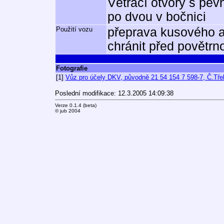
Větrací otvory s pev
po dvou v bočnici
Použití vozu
přeprava kusového a 
chránit před povětrno
Fotografie
[1]
Vůz pro účely DKV, původně 21 54 154 7 598-7, Č.Tře
Poslední modifikace: 12.3.2005 14:09:38
Verze 0.1.4 (beta)
© jub 2004