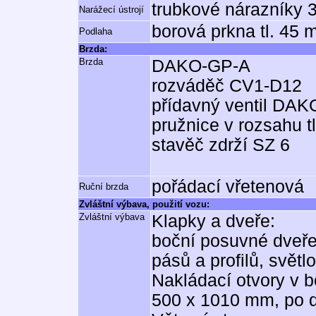
trubkové nárazníky 
Narážecí ústrojí
borová prkna tl. 45
Podlaha
Brzda:
Brzda
DAKO-GP-A
rozváděč CV1-D12
přídavný ventil DAK
pružnice v rozsahu t
stavěč zdrží SZ 6
pořádací vřetenová
Ruční brzda
Zvláštní výbava, použití vozu:
Zvláštní výbava
Klapky a dveře:
boční posuvné dveře
pásů a profilů, svět
Nakládací otvory v b
500 x 1010 mm, po d