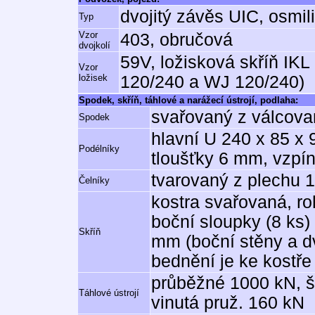
dvojitý závěs UIC, osmil
Typ
Vzor
403, obručová
dvojkolí
59V, ložisková skříň IKL
Vzor
ložisek
120/240 a WJ 120/240)
Spodek, skříň, táhlové a narážecí ústrojí, podlaha:
svařovaný z válcovan
Spodek
hlavní U 240 x 85 x 
Podélníky
tloušťky 6 mm, vzpín
tvarovaný z plechu
Čelníky
kostra svařovaná, ro
boční sloupky (8 ks) 
Skříň
mm (boční stěny a dv
bednění je ke kostře
průběžné 1000 kN, š
Táhlové ústrojí
vinutá pruž. 160 kN