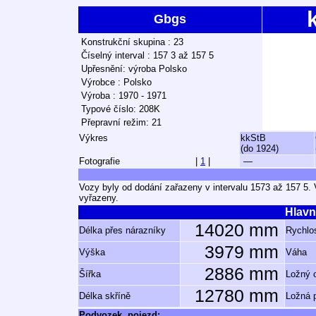
Gbgs
Konstrukční skupina : 23
Číselný interval : 157 3 až 157 5
Upřesnění: výroba Polsko
Výrobce : Polsko
Výroba : 1970 - 1971
Typové číslo: 208K
Přepravní režim: 21
Výkres
kkStB
(do 1924)
Fotografie
|
1
|
—
Vozy byly od dodání zařazeny v intervalu 1573 až 157 5.
vyřazeny.
Hlavn
14020 mm
Délka přes nárazníky
Rychlos
3979 mm
Výška
Váha
2886 mm
Šířka
Ložný 
12780 mm
Délka skříně
Ložná 
Podvozek, pojezd: