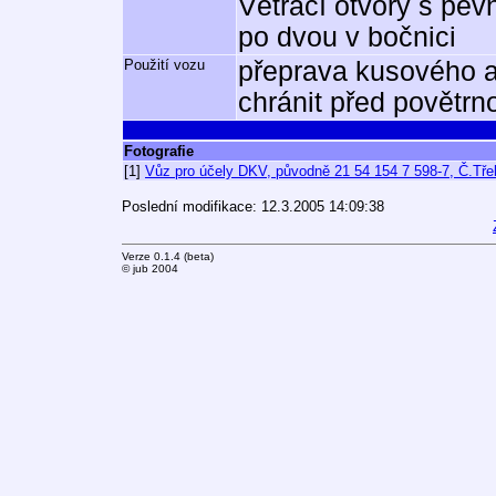
Větrací otvory s pev
po dvou v bočnici
Použití vozu
přeprava kusového a 
chránit před povětrno
Fotografie
[1]
Vůz pro účely DKV, původně 21 54 154 7 598-7, Č.Tře
Poslední modifikace: 12.3.2005 14:09:38
Verze 0.1.4 (beta)
© jub 2004