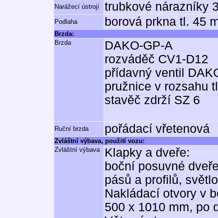
trubkové nárazníky 
Narážecí ústrojí
borová prkna tl. 45
Podlaha
Brzda:
Brzda
DAKO-GP-A
rozváděč CV1-D12
přídavný ventil DAK
pružnice v rozsahu t
stavěč zdrží SZ 6
pořádací vřetenová
Ruční brzda
Zvláštní výbava, použití vozu:
Zvláštní výbava
Klapky a dveře:
boční posuvné dveře
pásů a profilů, svět
Nakládací otvory v b
500 x 1010 mm, po d