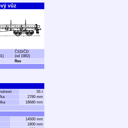
ový vůz
ČSD/ČD
81)
(od 1982)
Res
motnost
55 t
řka
2780 mm
lka
18680 mm
14500 mm
1800 mm