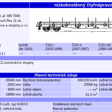
nízkokostěnný čtyřnáprav
01 až 399 7049
ozů Res 11.sk.
y a strojírny,s.r.o.
|
kkStB
ČSD I.
ČSD II.
ČSD UIC
(do 1924)
(1925-1946)
(1947-1967)
(1968-19
|
2
|
—
—
—
—
11.konstrukční skupiny
Hlavní technické údaje
20040 mm
Rychlost (ložený/prázdný)
100/120 km/h
Ložná h
2550 mm
Váha
23500 kg
Ložná ší
3
3040 mm
Ložný objem
Ložná dé
— m
2
18800 mm
Ložná plocha
51.0 m
5 Lsd1, typ 9-833.0
Vzdálenost otočných čepů
, celistvá kola,
Rozvor podvozku