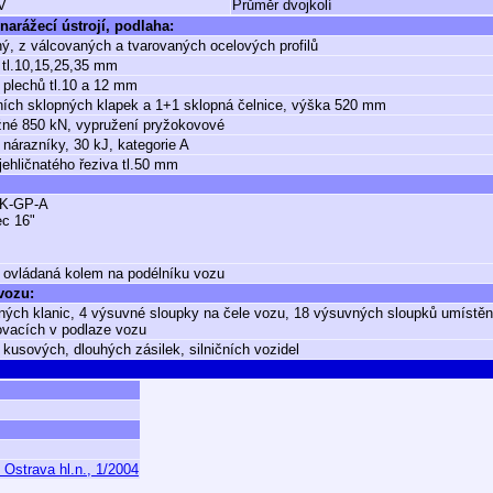
V
Průměr dvojkolí
narážecí ústrojí, podlaha:
ý, z válcovaných a tvarovaných ocelových profilů
 tl.10,15,25,35 mm
 plechů tl.10 a 12 mm
ích sklopných klapek a 1+1 sklopná čelnice, výška 520 mm
né 850 kN, vypružení pryžokovové
 nárazníky, 30 kJ, kategorie A
jehličnatého řeziva tl.50 mm
K-GP-A
ec 16"
 ovládaná kolem na podélníku vozu
 vozu:
ných klanic, 4 výsuvné sloupky na čele vozu, 18 výsuvných sloupků umístěn
vacích v podlaze vozu
 kusových, dlouhých zásilek, silničních vozidel
 Ostrava hl.n., 1/2004