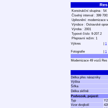
Res
Konstrukční skupina : 54
Číselný interval : 399 70
Upřesnění: modernizace v
Výrobce : Ostravské opravn
Výroba : 2001
Typové číslo: 9-207.2
Přepravní režim: 1
Výkres
|
1
Fotografie
|
1
Modernizace 49 vozů Res 
Délka přes nárazníky
Výška
Šířka
Délka skříně
Podvozek, pojezd:
Typ
Y2
Vzor dvojkolí
428