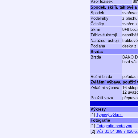
Vzor ložisek
80
Spodek, skříň, táhlové a 
Spodek
svařovan
Podélníky
z plechu
Čelníky
svařen z
Skříň
8+8 bočn
Táhlové ústrojí
neprůběž
Narážecí ústrojí
trubkové
Podlaha
desky z 
Brzda:
Brzda
DAKO D
brzd.vál
Ruční brzda
pořádací
Zvláštní výbava, použití
Zvláštní výbava
16 sklop
12 uvazo
Použití vozu
přeprava
Výkresy
[1]
Typový výkres
Fotografie
[1]
Fotografie prototypu
[2]
Vůz 31 54 399 7 020-5.