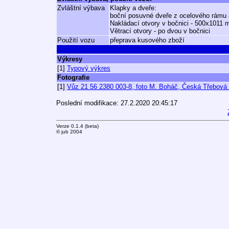
Zvláštní výbava
Klapky a dveře:
boční posuvné dveře z ocelového rámu 
Nakládací otvory v bočnici - 500x1011 
Větrací otvory - po dvou v bočnici
Použití vozu
přeprava kusového zboží
Výkresy
[1]
Typový výkres
Fotografie
[1]
Vůz 21 56 2380 003-8, foto M. Boháč, Česká Třebová
Poslední modifikace: 27.2.2020 20:45:17
Verze 0.1.4 (beta)
© jub 2004