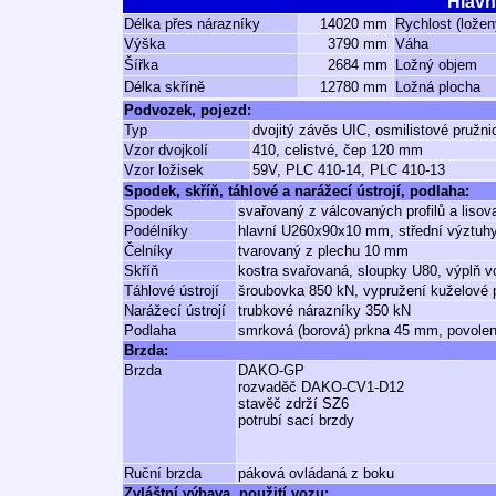
Hlavn
Délka přes nárazníky
14020 mm
Rychlost (ložen
Výška
3790 mm
Váha
Šířka
2684 mm
Ložný objem
Délka skříně
12780 mm
Ložná plocha
Podvozek, pojezd:
Typ
dvojitý závěs UIC, osmilistové pružn
Vzor dvojkolí
410, celistvé, čep 120 mm
Vzor ložisek
59V, PLC 410-14, PLC 410-13
Spodek, skříň, táhlové a narážecí ústrojí, podlaha:
Spodek
svařovaný z válcovaných profilů a liso
Podélníky
hlavní U260x90x10 mm, střední výztuh
Čelníky
tvarovaný z plechu 10 mm
Skříň
kostra svařovaná, sloupky U80, výplň v
Táhlové ústrojí
šroubovka 850 kN, vypružení kuželové 
Narážecí ústrojí
trubkové nárazníky 350 kN
Podlaha
smrková (borová) prkna 45 mm, povolen
Brzda:
Brzda
DAKO-GP
rozvaděč DAKO-CV1-D12
stavěč zdrží SZ6
potrubí sací brzdy
Ruční brzda
páková ovládaná z boku
Zvláštní výbava, použití vozu: