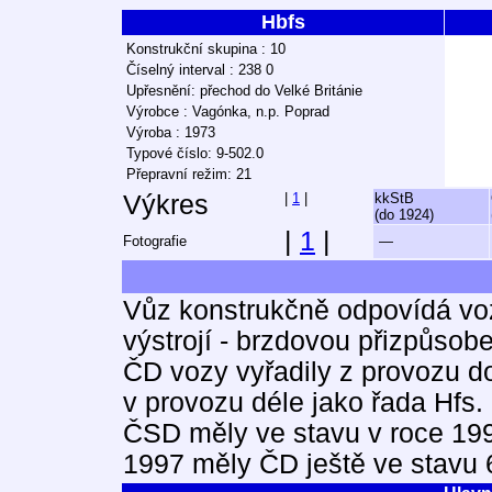
Hbfs
Konstrukční skupina : 10
Číselný interval : 238 0
Upřesnění: přechod do Velké Británie
Výrobce : Vagónka, n.p. Poprad
Výroba : 1973
Typové číslo: 9-502.0
Přepravní režim: 21
Výkres
|
1
|
kkStB
(do 1924)
|
1
|
Fotografie
—
Vůz konstrukčně odpovídá voz
výstrojí - brzdovou přizpůsob
ČD vozy vyřadily z provozu d
v provozu déle jako řada Hfs.
ČSD měly ve stavu v roce 199
1997 měly ČD ještě ve stavu 